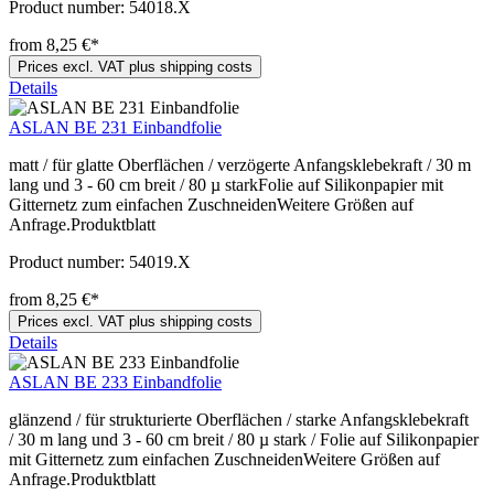
Product number:
54018.X
from 8,25 €*
Prices excl. VAT plus shipping costs
Details
ASLAN BE 231 Einbandfolie
matt / für glatte Oberflächen / verzögerte Anfangsklebekraft / 30 m
lang und 3 - 60 cm breit / 80 µ starkFolie auf Silikonpapier mit
Gitternetz zum einfachen ZuschneidenWeitere Größen auf
Anfrage.Produktblatt
Product number:
54019.X
from 8,25 €*
Prices excl. VAT plus shipping costs
Details
ASLAN BE 233 Einbandfolie
glänzend / für strukturierte Oberflächen / starke Anfangsklebekraft
/ 30 m lang und 3 - 60 cm breit / 80 µ stark / Folie auf Silikonpapier
mit Gitternetz zum einfachen ZuschneidenWeitere Größen auf
Anfrage.Produktblatt