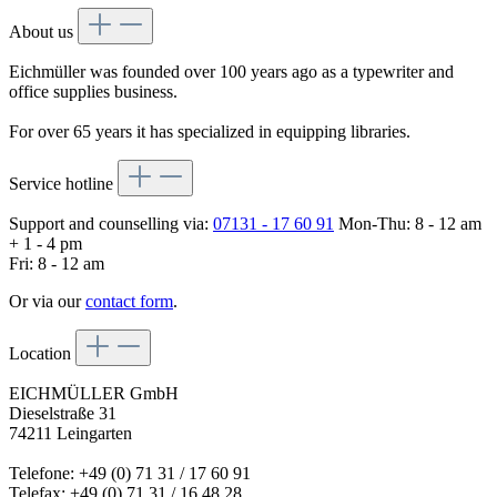
About us
Eichmüller was founded over 100 years ago as a typewriter and
office supplies business.
For over 65 years it has specialized in equipping libraries.
Service hotline
Support and counselling via:
07131 - 17 60 91
Mon-Thu: 8 - 12 am
+ 1 - 4 pm
Fri: 8 - 12 am
Or via our
contact form
.
Location
EICHMÜLLER GmbH
Dieselstraße 31
74211 Leingarten
Telefone: +49 (0) 71 31 / 17 60 91
Telefax: +49 (0) 71 31 / 16 48 28