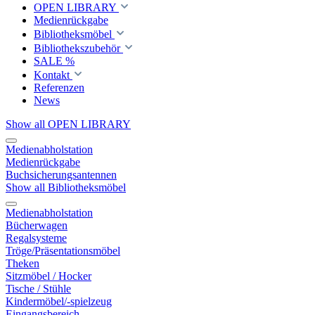
OPEN LIBRARY
Medienrückgabe
Bibliotheksmöbel
Bibliothekszubehör
SALE %
Kontakt
Referenzen
News
Show all OPEN LIBRARY
Medienabholstation
Medienrückgabe
Buchsicherungsantennen
Show all Bibliotheksmöbel
Medienabholstation
Bücherwagen
Regalsysteme
Tröge/Präsentationsmöbel
Theken
Sitzmöbel / Hocker
Tische / Stühle
Kindermöbel/-spielzeug
Eingangsbereich