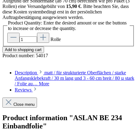
Aufgrund der Sondermaße (ab 70 cm) berechnen wir pro Paket (3
Rollen) eine Versandgebühr von
15,90 €
. Bitte beachten Sie, dass
diese Kosten systembedingt erst in der persönlichen
Auftragsbestätigung ausgewiesen werden.
Product Quantity: Enter the desired amount or use the buttons
to increase or decrease the quantity.
Rolle
Add to shopping cart
Product number:
54017
Description
matt / für strukturierte Oberflächen / starke
Anfangsklebekraft / 30 m lang und 3 - 60 cm breit / 80 µ stark
/ Folie au…
More
Reviews
Close menu
Product information "ASLAN BE 234
Einbandfolie"