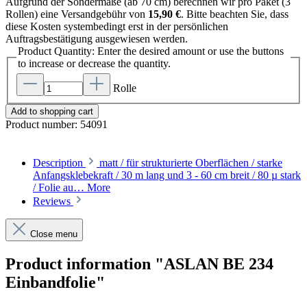
Aufgrund der Sondermaße (ab 70 cm) berechnen wir pro Paket (3
Rollen) eine Versandgebühr von
15,90 €
. Bitte beachten Sie, dass
diese Kosten systembedingt erst in der persönlichen
Auftragsbestätigung ausgewiesen werden.
Product Quantity: Enter the desired amount or use the buttons
to increase or decrease the quantity.
Rolle
Add to shopping cart
Product number:
54091
Description
matt / für strukturierte Oberflächen / starke
Anfangsklebekraft / 30 m lang und 3 - 60 cm breit / 80 µ stark
/ Folie au…
More
Reviews
Close menu
Product information "ASLAN BE 234
Einbandfolie"