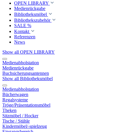
OPEN LIBRARY
Medienrückgabe
Bibliotheksmöbel
Bibliothekszubehör
SALE %
Kontakt
Referenzen
News
Show all OPEN LIBRARY
Medienabholstation
Medienrückgabe
Buchsicherungsantennen
Show all Bibliotheksmöbel
Medienabholstation
Bücherwagen
Regalsysteme
Tröge/Präsentationsmöbel
Theken
Sitzmöbel / Hocker
Tische / Stühle
Kindermöbel/-spielzeug
Eingangsbereich