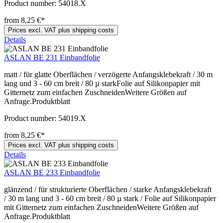
Product number:
54018.X
from 8,25 €*
Prices excl. VAT plus shipping costs
Details
ASLAN BE 231 Einbandfolie
matt / für glatte Oberflächen / verzögerte Anfangsklebekraft / 30 m
lang und 3 - 60 cm breit / 80 µ starkFolie auf Silikonpapier mit
Gitternetz zum einfachen ZuschneidenWeitere Größen auf
Anfrage.Produktblatt
Product number:
54019.X
from 8,25 €*
Prices excl. VAT plus shipping costs
Details
ASLAN BE 233 Einbandfolie
glänzend / für strukturierte Oberflächen / starke Anfangsklebekraft
/ 30 m lang und 3 - 60 cm breit / 80 µ stark / Folie auf Silikonpapier
mit Gitternetz zum einfachen ZuschneidenWeitere Größen auf
Anfrage.Produktblatt