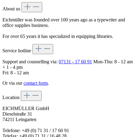
About us
Eichmüller was founded over 100 years ago as a typewriter and
office supplies business.
For over 65 years it has specialized in equipping libraries.
Service hotline
Support and counselling via:
07131 - 17 60 91
Mon-Thu: 8 - 12 am
+ 1 - 4 pm
Fri: 8 - 12 am
Or via our
contact form
.
Location
EICHMÜLLER GmbH
Dieselstraße 31
74211 Leingarten
Telefone: +49 (0) 71 31 / 17 60 91
Telefax: +49 (0) 71 31 / 16 48 28