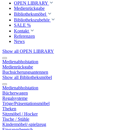
OPEN LIBRARY
Medienrückgabe
Bibliotheksmöbel
Bibliothekszubehör
SALE %
Kontakt
Referenzen
News
Show all OPEN LIBRARY
Medienabholstation
Medienrückgabe
Buchsicherungsantennen
Show all Bibliotheksmöbel
Medienabholstation
Bücherwagen
Regalsysteme
Tröge/Präsentationsmöbel
Theken
Sitzmöbel / Hocker
Tische / Stühle
Kindermöbel/-spielzeug
Eingangsbereich