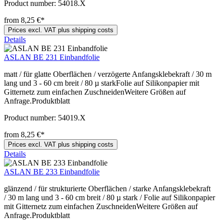
Product number:
54018.X
from 8,25 €*
Prices excl. VAT plus shipping costs
Details
ASLAN BE 231 Einbandfolie
matt / für glatte Oberflächen / verzögerte Anfangsklebekraft / 30 m
lang und 3 - 60 cm breit / 80 µ starkFolie auf Silikonpapier mit
Gitternetz zum einfachen ZuschneidenWeitere Größen auf
Anfrage.Produktblatt
Product number:
54019.X
from 8,25 €*
Prices excl. VAT plus shipping costs
Details
ASLAN BE 233 Einbandfolie
glänzend / für strukturierte Oberflächen / starke Anfangsklebekraft
/ 30 m lang und 3 - 60 cm breit / 80 µ stark / Folie auf Silikonpapier
mit Gitternetz zum einfachen ZuschneidenWeitere Größen auf
Anfrage.Produktblatt