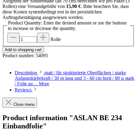
Aufgrund der Sondermaße (ab 70 cm) berechnen wir pro Paket (3
Rollen) eine Versandgebühr von
15,90 €
. Bitte beachten Sie, dass
diese Kosten systembedingt erst in der persönlichen
Auftragsbestätigung ausgewiesen werden.
Product Quantity: Enter the desired amount or use the buttons
to increase or decrease the quantity.
Rolle
Add to shopping cart
Product number:
54095
Description
matt / für strukturierte Oberflächen / starke
Anfangsklebekraft / 30 m lang und 3 - 60 cm breit / 80 µ stark
/ Folie au…
More
Reviews
Close menu
Product information "ASLAN BE 234
Einbandfolie"