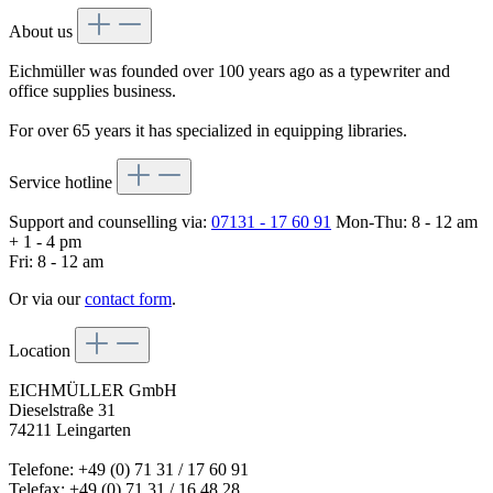
About us
Eichmüller was founded over 100 years ago as a typewriter and
office supplies business.
For over 65 years it has specialized in equipping libraries.
Service hotline
Support and counselling via:
07131 - 17 60 91
Mon-Thu: 8 - 12 am
+ 1 - 4 pm
Fri: 8 - 12 am
Or via our
contact form
.
Location
EICHMÜLLER GmbH
Dieselstraße 31
74211 Leingarten
Telefone: +49 (0) 71 31 / 17 60 91
Telefax: +49 (0) 71 31 / 16 48 28