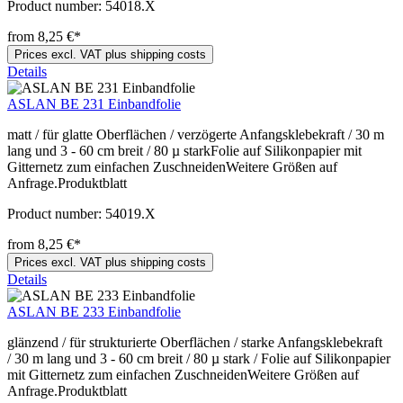
Product number:
54018.X
from 8,25 €*
Prices excl. VAT plus shipping costs
Details
ASLAN BE 231 Einbandfolie
matt / für glatte Oberflächen / verzögerte Anfangsklebekraft / 30 m
lang und 3 - 60 cm breit / 80 µ starkFolie auf Silikonpapier mit
Gitternetz zum einfachen ZuschneidenWeitere Größen auf
Anfrage.Produktblatt
Product number:
54019.X
from 8,25 €*
Prices excl. VAT plus shipping costs
Details
ASLAN BE 233 Einbandfolie
glänzend / für strukturierte Oberflächen / starke Anfangsklebekraft
/ 30 m lang und 3 - 60 cm breit / 80 µ stark / Folie auf Silikonpapier
mit Gitternetz zum einfachen ZuschneidenWeitere Größen auf
Anfrage.Produktblatt