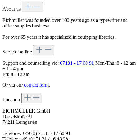
About us
Eichmüller was founded over 100 years ago as a typewriter and
office supplies business.
For over 65 years it has specialized in equipping libraries.
Service hotline
Support and counselling via:
07131 - 17 60 91
Mon-Thu: 8 - 12 am
+ 1 - 4 pm
Fri: 8 - 12 am
Or via our
contact form
.
Location
EICHMÜLLER GmbH
Dieselstraße 31
74211 Leingarten
Telefone: +49 (0) 71 31 / 17 60 91
Telefax: +49 (0) 71 31 / 16 48 28