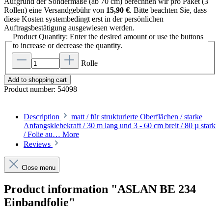
Aufgrund der Sondermaße (ab 70 cm) berechnen wir pro Paket (3
Rollen) eine Versandgebühr von
15,90 €
. Bitte beachten Sie, dass
diese Kosten systembedingt erst in der persönlichen
Auftragsbestätigung ausgewiesen werden.
Product Quantity: Enter the desired amount or use the buttons
to increase or decrease the quantity.
Rolle
Add to shopping cart
Product number:
54098
Description
matt / für strukturierte Oberflächen / starke
Anfangsklebekraft / 30 m lang und 3 - 60 cm breit / 80 µ stark
/ Folie au…
More
Reviews
Close menu
Product information "ASLAN BE 234
Einbandfolie"