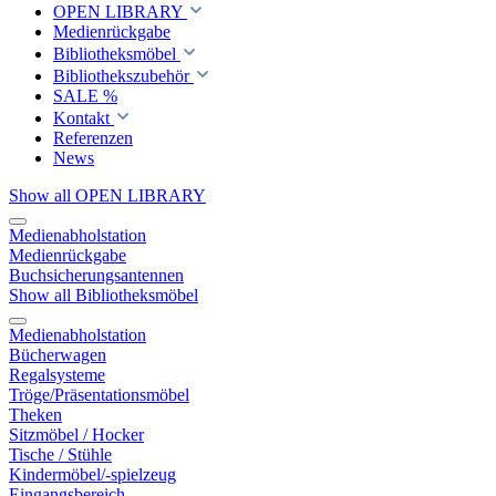
OPEN LIBRARY
Medienrückgabe
Bibliotheksmöbel
Bibliothekszubehör
SALE %
Kontakt
Referenzen
News
Show all OPEN LIBRARY
Medienabholstation
Medienrückgabe
Buchsicherungsantennen
Show all Bibliotheksmöbel
Medienabholstation
Bücherwagen
Regalsysteme
Tröge/Präsentationsmöbel
Theken
Sitzmöbel / Hocker
Tische / Stühle
Kindermöbel/-spielzeug
Eingangsbereich