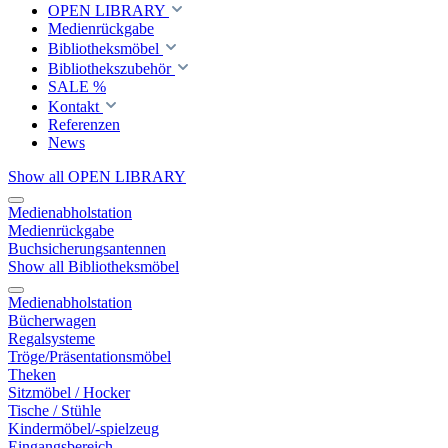
OPEN LIBRARY
Medienrückgabe
Bibliotheksmöbel
Bibliothekszubehör
SALE %
Kontakt
Referenzen
News
Show all OPEN LIBRARY
Medienabholstation
Medienrückgabe
Buchsicherungsantennen
Show all Bibliotheksmöbel
Medienabholstation
Bücherwagen
Regalsysteme
Tröge/Präsentationsmöbel
Theken
Sitzmöbel / Hocker
Tische / Stühle
Kindermöbel/-spielzeug
Eingangsbereich