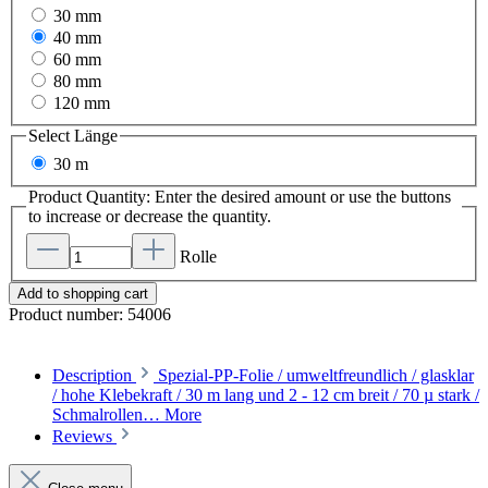
30 mm
40 mm
60 mm
80 mm
120 mm
Select
Länge
30 m
Product Quantity: Enter the desired amount or use the buttons
to increase or decrease the quantity.
Rolle
Add to shopping cart
Product number:
54006
Description
Spezial-PP-Folie / umweltfreundlich / glasklar
/ hohe Klebekraft / 30 m lang und 2 - 12 cm breit / 70 µ stark /
Schmalrollen…
More
Reviews