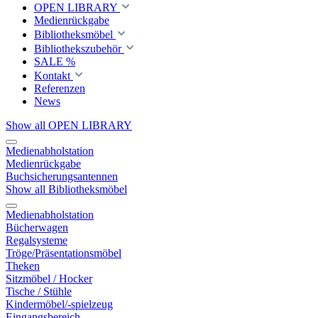
OPEN LIBRARY
Medienrückgabe
Bibliotheksmöbel
Bibliothekszubehör
SALE %
Kontakt
Referenzen
News
Show all OPEN LIBRARY
Medienabholstation
Medienrückgabe
Buchsicherungsantennen
Show all Bibliotheksmöbel
Medienabholstation
Bücherwagen
Regalsysteme
Tröge/Präsentationsmöbel
Theken
Sitzmöbel / Hocker
Tische / Stühle
Kindermöbel/-spielzeug
Eingangsbereich