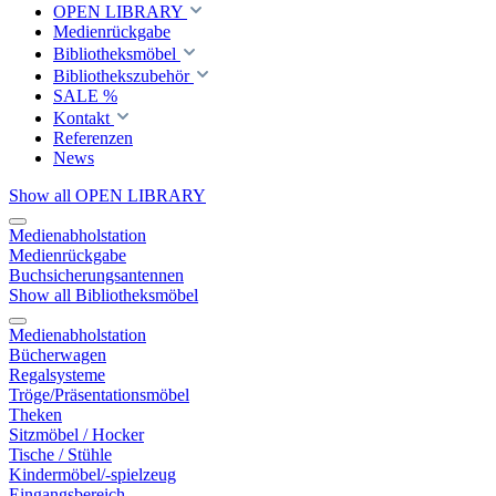
OPEN LIBRARY
Medienrückgabe
Bibliotheksmöbel
Bibliothekszubehör
SALE %
Kontakt
Referenzen
News
Show all OPEN LIBRARY
Medienabholstation
Medienrückgabe
Buchsicherungsantennen
Show all Bibliotheksmöbel
Medienabholstation
Bücherwagen
Regalsysteme
Tröge/Präsentationsmöbel
Theken
Sitzmöbel / Hocker
Tische / Stühle
Kindermöbel/-spielzeug
Eingangsbereich