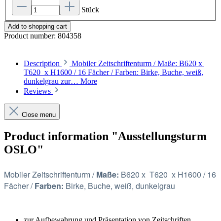
Stück
Add to shopping cart
Product number:
804358
Description
Mobiler Zeitschriftenturm / Maße: B620 x
T620 x H1600 / 16 Fächer / Farben: Birke, Buche, weiß,
dunkelgrau zur…
More
Reviews
Close menu
Product information "Ausstellungsturm
OSLO"
Mobiler Zeitschriftenturm /
Maße:
B620 x
T620
x H1600 / 16
Fächer /
Farben:
Birke, Buche, weiß, dunkelgrau
zur Aufbewahrung und Präsentation von Zeitschriften,