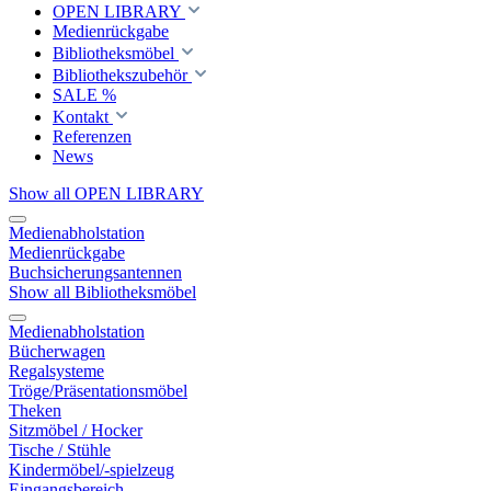
OPEN LIBRARY
Medienrückgabe
Bibliotheksmöbel
Bibliothekszubehör
SALE %
Kontakt
Referenzen
News
Show all OPEN LIBRARY
Medienabholstation
Medienrückgabe
Buchsicherungsantennen
Show all Bibliotheksmöbel
Medienabholstation
Bücherwagen
Regalsysteme
Tröge/Präsentationsmöbel
Theken
Sitzmöbel / Hocker
Tische / Stühle
Kindermöbel/-spielzeug
Eingangsbereich