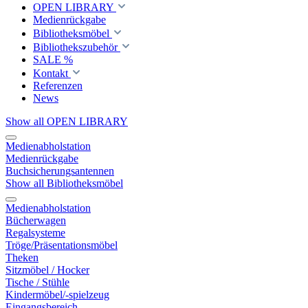
OPEN LIBRARY
Medienrückgabe
Bibliotheksmöbel
Bibliothekszubehör
SALE %
Kontakt
Referenzen
News
Show all OPEN LIBRARY
Medienabholstation
Medienrückgabe
Buchsicherungsantennen
Show all Bibliotheksmöbel
Medienabholstation
Bücherwagen
Regalsysteme
Tröge/Präsentationsmöbel
Theken
Sitzmöbel / Hocker
Tische / Stühle
Kindermöbel/-spielzeug
Eingangsbereich