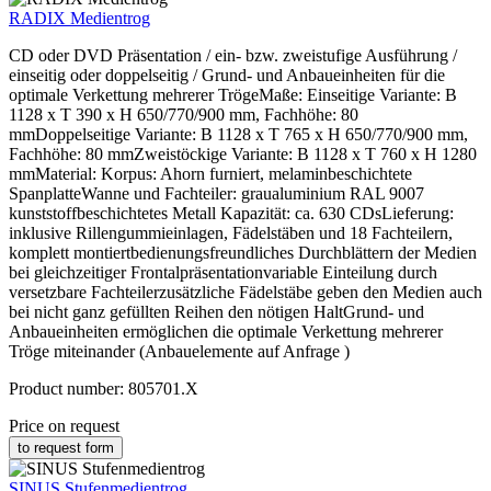
RADIX Medientrog
CD oder DVD Präsentation / ein- bzw. zweistufige Ausführung /
einseitig oder doppelseitig / Grund- und Anbaueinheiten für die
optimale Verkettung mehrerer TrögeMaße: Einseitige Variante: B
1128 x T 390 x H 650/770/900 mm, Fachhöhe: 80
mmDoppelseitige Variante: B 1128 x T 765 x H 650/770/900 mm,
Fachhöhe: 80 mmZweistöckige Variante: B 1128 x T 760 x H 1280
mmMaterial: Korpus: Ahorn furniert, melaminbeschichtete
SpanplatteWanne und Fachteiler: graualuminium RAL 9007
kunststoffbeschichtetes Metall Kapazität: ca. 630 CDsLieferung:
inklusive Rillengummieinlagen, Fädelstäben und 18 Fachteilern,
komplett montiertbedienungsfreundliches Durchblättern der Medien
bei gleichzeitiger Frontalpräsentationvariable Einteilung durch
versetzbare Fachteilerzusätzliche Fädelstäbe geben den Medien auch
bei nicht ganz gefüllten Reihen den nötigen HaltGrund- und
Anbaueinheiten ermöglichen die optimale Verkettung mehrerer
Tröge miteinander (Anbauelemente auf Anfrage )
Product number:
805701.X
Price on request
to request form
SINUS Stufenmedientrog