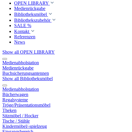
OPEN LIBRARY
Medienrückgabe
Bibliotheksmöbel
Bibliothekszubehör
SALE %
Kontakt
Referenzen
News
Show all OPEN LIBRARY
Medienabholstation
Medienrückgabe
Buchsicherungsantennen
Show all Bibliotheksmöbel
Medienabholstation
Bücherwagen
Regalsysteme
Tröge/Präsentationsmöbel
Theken
Sitzmöbel / Hocker
Tische / Stühle
Kindermöbel/-spielzeug
Eingangsbereich