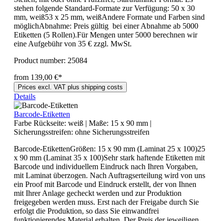
stehen folgende Standard-Formate zur Verfügung: 50 x 30
mm, weiß53 x 25 mm, weißAndere Formate und Farben sind
möglichAbnahme: Preis gültig bei einer Abnahme ab 5000
Etiketten (5 Rollen).Für Mengen unter 5000 berechnen wir
eine Aufgebühr von 35 € zzgl. MwSt.
Product number:
25084
from 139,00 €*
Prices excl. VAT plus shipping costs
Details
Barcode-Etiketten
Farbe Rückseite:
weiß
|
Maße:
15 x 90 mm
|
Sicherungsstreifen:
ohne Sicherungsstreifen
Barcode-EtikettenGrößen: 15 x 90 mm (Laminat 25 x 100)25
x 90 mm (Laminat 35 x 100)Sehr stark haftende Etiketten mit
Barcode und individuellem Eindruck nach Ihren Vorgaben,
mit Laminat überzogen. Nach Auftragserteilung wird von uns
ein Proof mit Barcode und Eindruck erstellt, der von Ihnen
mit Ihrer Anlage gecheckt werden und zur Produktion
freigegeben werden muss. Erst nach der Freigabe durch Sie
erfolgt die Produktion, so dass Sie einwandfrei
funktionierendes Material erhalten. Der Preis der jeweiligen