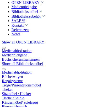
OPEN LIBRARY
Medienrückgabe
Bibliotheksmöbel
Bibliothekszubehör
SALE %
Kontakt
Referenzen
News
Show all OPEN LIBRARY
Medienabholstation
Medienrückgabe
Buchsicherungsantennen
Show all Bibliotheksmöbel
Medienabholstation
Bücherwagen
Regalsysteme
Tröge/Präsentationsmöbel
Theken
Sitzmöbel / Hocker
Tische / Stühle
Kindermöbel/-spielzeug
Eingangsbereich