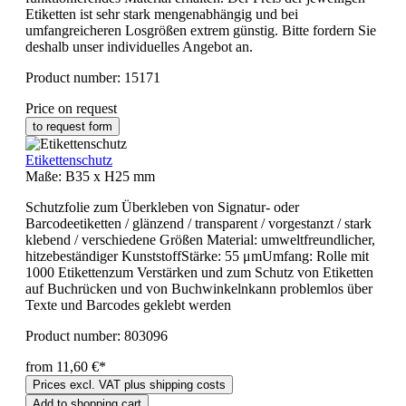
Etiketten ist sehr stark mengenabhängig und bei
umfangreicheren Losgrößen extrem günstig. Bitte fordern Sie
deshalb unser individuelles Angebot an.
Product number:
15171
Price on request
to request form
Etikettenschutz
Maße:
B35 x H25 mm
Schutzfolie zum Überkleben von Signatur- oder
Barcodeetiketten / glänzend / transparent / vorgestanzt / stark
klebend / verschiedene Größen Material: umweltfreundlicher,
hitzebeständiger KunststoffStärke: 55 μmUmfang: Rolle mit
1000 Etikettenzum Verstärken und zum Schutz von Etiketten
auf Buchrücken und von Buchwinkelnkann problemlos über
Texte und Barcodes geklebt werden
Product number:
803096
from 11,60 €*
Prices excl. VAT plus shipping costs
Add to shopping cart