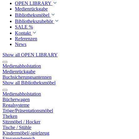
OPEN LIBRARY
Medienrückgabe
Bibliotheksmöbel
Bibliothekszubehör
SALE %
Kontakt
Referenzen
News
Show all OPEN LIBRARY
Medienabholstation
Medienrückgabe
Buchsicherungsantennen
Show all Bibliotheksmöbel
Medienabholstation
Bücherwagen
Regalsysteme
Tröge/Präsentationsmöbel
Theken
Sitzmöbel / Hocker
Tische / Stühle
Kindermöbel/-spielzeug
Eingangsbereich