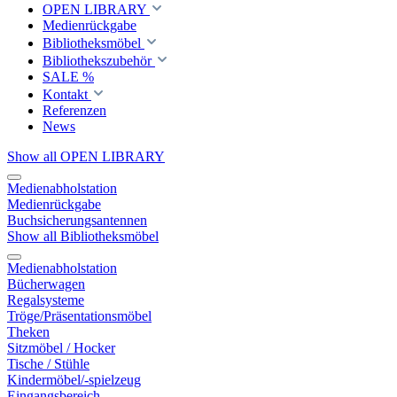
OPEN LIBRARY
Medienrückgabe
Bibliotheksmöbel
Bibliothekszubehör
SALE %
Kontakt
Referenzen
News
Show all OPEN LIBRARY
Medienabholstation
Medienrückgabe
Buchsicherungsantennen
Show all Bibliotheksmöbel
Medienabholstation
Bücherwagen
Regalsysteme
Tröge/Präsentationsmöbel
Theken
Sitzmöbel / Hocker
Tische / Stühle
Kindermöbel/-spielzeug
Eingangsbereich