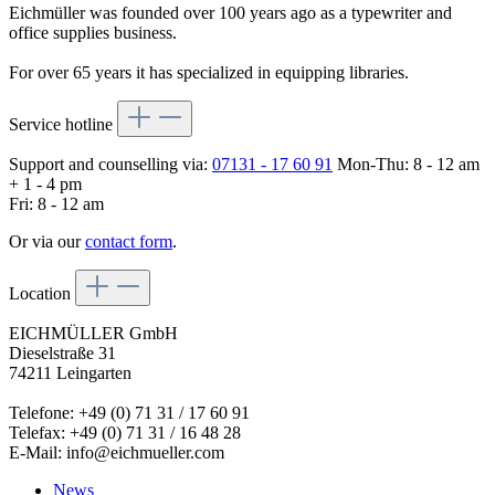
Eichmüller was founded over 100 years ago as a typewriter and
office supplies business.
For over 65 years it has specialized in equipping libraries.
Service hotline
Support and counselling via:
07131 - 17 60 91
Mon-Thu: 8 - 12 am
+ 1 - 4 pm
Fri: 8 - 12 am
Or via our
contact form
.
Location
EICHMÜLLER GmbH
Dieselstraße 31
74211 Leingarten
Telefone: +49 (0) 71 31 / 17 60 91
Telefax: +49 (0) 71 31 / 16 48 28
E-Mail: info@eichmueller.com
News