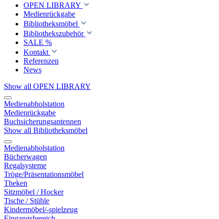
OPEN LIBRARY
Medienrückgabe
Bibliotheksmöbel
Bibliothekszubehör
SALE %
Kontakt
Referenzen
News
Show all OPEN LIBRARY
Medienabholstation
Medienrückgabe
Buchsicherungsantennen
Show all Bibliotheksmöbel
Medienabholstation
Bücherwagen
Regalsysteme
Tröge/Präsentationsmöbel
Theken
Sitzmöbel / Hocker
Tische / Stühle
Kindermöbel/-spielzeug
Eingangsbereich