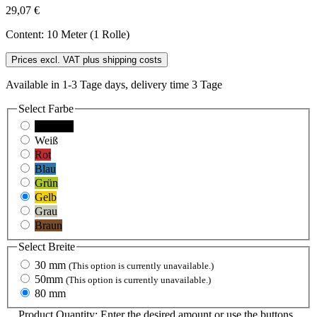
29,07 €
Content:
10 Meter (1 Rolle)
Prices excl. VAT plus shipping costs
Available in 1-3 Tage days, delivery time 3 Tage
Select
Farbe
Schwarz
Weiß
Rot
Blau
Grün
Gelb
Grau
Braun
Select
Breite
30 mm
(This option is currently unavailable.)
50mm
(This option is currently unavailable.)
80 mm
Product Quantity: Enter the desired amount or use the buttons