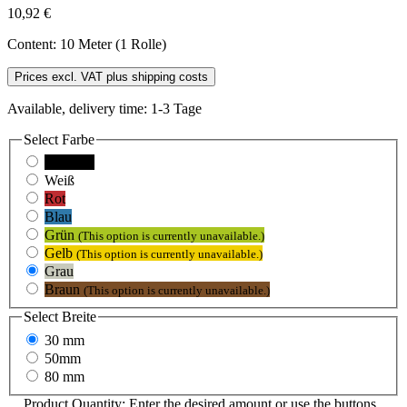
10,92 €
Content:
10 Meter (1 Rolle)
Prices excl. VAT plus shipping costs
Available, delivery time: 1-3 Tage
Select
Farbe
Schwarz
Weiß
Rot
Blau
Grün
(This option is currently unavailable.)
Gelb
(This option is currently unavailable.)
Grau
Braun
(This option is currently unavailable.)
Select
Breite
30 mm
50mm
80 mm
Product Quantity: Enter the desired amount or use the buttons