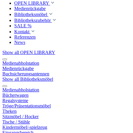
OPEN LIBRARY
Medienrückgabe
Bibliotheksmöbel
Bibliothekszubehör
SALE %
Kontakt
Referenzen
News
Show all OPEN LIBRARY
Medienabholstation
Medienrückgabe
Buchsicherungsantennen
Show all Bibliotheksmöbel
Medienabholstation
Bücherwagen
Regalsysteme
Tröge/Präsentationsmöbel
Theken
Sitzmöbel / Hocker
Tische / Stühle
Kindermöbel/-spielzeug
Eingangsbereich