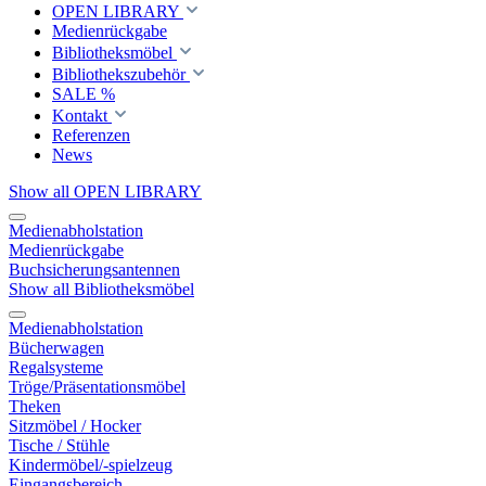
OPEN LIBRARY
Medienrückgabe
Bibliotheksmöbel
Bibliothekszubehör
SALE %
Kontakt
Referenzen
News
Show all OPEN LIBRARY
Medienabholstation
Medienrückgabe
Buchsicherungsantennen
Show all Bibliotheksmöbel
Medienabholstation
Bücherwagen
Regalsysteme
Tröge/Präsentationsmöbel
Theken
Sitzmöbel / Hocker
Tische / Stühle
Kindermöbel/-spielzeug
Eingangsbereich