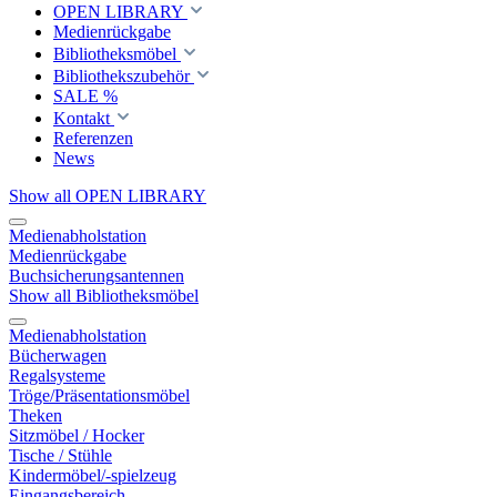
OPEN LIBRARY
Medienrückgabe
Bibliotheksmöbel
Bibliothekszubehör
SALE %
Kontakt
Referenzen
News
Show all OPEN LIBRARY
Medienabholstation
Medienrückgabe
Buchsicherungsantennen
Show all Bibliotheksmöbel
Medienabholstation
Bücherwagen
Regalsysteme
Tröge/Präsentationsmöbel
Theken
Sitzmöbel / Hocker
Tische / Stühle
Kindermöbel/-spielzeug
Eingangsbereich