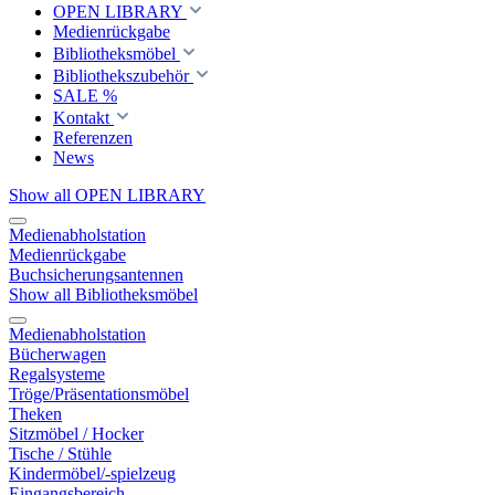
OPEN LIBRARY
Medienrückgabe
Bibliotheksmöbel
Bibliothekszubehör
SALE %
Kontakt
Referenzen
News
Show all OPEN LIBRARY
Medienabholstation
Medienrückgabe
Buchsicherungsantennen
Show all Bibliotheksmöbel
Medienabholstation
Bücherwagen
Regalsysteme
Tröge/Präsentationsmöbel
Theken
Sitzmöbel / Hocker
Tische / Stühle
Kindermöbel/-spielzeug
Eingangsbereich