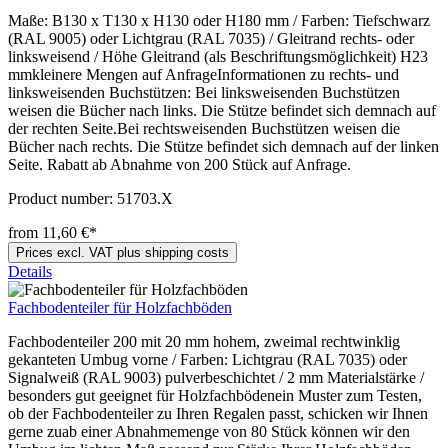
Maße: B130 x T130 x H130 oder H180 mm / Farben: Tiefschwarz
(RAL 9005) oder Lichtgrau (RAL 7035) / Gleitrand rechts- oder
linksweisend / Höhe Gleitrand (als Beschriftungsmöglichkeit) H23
mmkleinere Mengen auf AnfrageInformationen zu rechts- und
linksweisenden Buchstützen: Bei linksweisenden Buchstützen
weisen die Bücher nach links. Die Stütze befindet sich demnach auf
der rechten Seite.Bei rechtsweisenden Buchstützen weisen die
Bücher nach rechts. Die Stütze befindet sich demnach auf der linken
Seite. Rabatt ab Abnahme von 200 Stück auf Anfrage.
Product number:
51703.X
from 11,60 €*
Prices excl. VAT plus shipping costs
Details
Fachbodenteiler für Holzfachböden
Fachbodenteiler 200 mit 20 mm hohem, zweimal rechtwinklig
gekanteten Umbug vorne / Farben: Lichtgrau (RAL 7035) oder
Signalweiß (RAL 9003) pulverbeschichtet / 2 mm Materialstärke /
besonders gut geeignet für Holzfachbödenein Muster zum Testen,
ob der Fachbodenteiler zu Ihren Regalen passt, schicken wir Ihnen
gerne zuab einer Abnahmemenge von 80 Stück können wir den