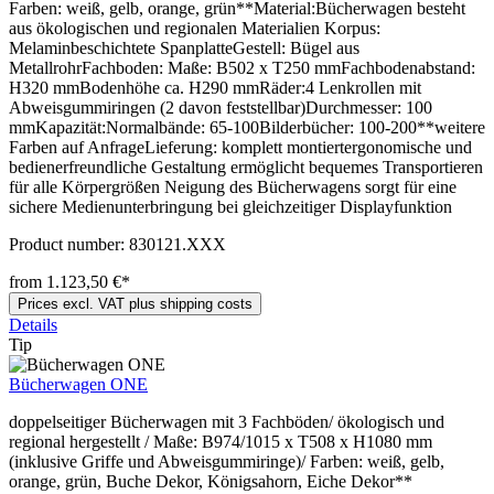
Farben: weiß, gelb, orange, grün**Material:Bücherwagen besteht
aus ökologischen und regionalen Materialien Korpus:
Melaminbeschichtete SpanplatteGestell: Bügel aus
MetallrohrFachboden: Maße: B502 x T250 mmFachbodenabstand:
H320 mmBodenhöhe ca. H290 mmRäder:4 Lenkrollen mit
Abweisgummiringen (2 davon feststellbar)Durchmesser: 100
mmKapazität:Normalbände: 65-100Bilderbücher: 100-200**weitere
Farben auf AnfrageLieferung: komplett montiertergonomische und
bedienerfreundliche Gestaltung ermöglicht bequemes Transportieren
für alle Körpergrößen Neigung des Bücherwagens sorgt für eine
sichere Medienunterbringung bei gleichzeitiger Displayfunktion
Product number:
830121.XXX
from 1.123,50 €*
Prices excl. VAT plus shipping costs
Details
Tip
Bücherwagen ONE
doppelseitiger Bücherwagen mit 3 Fachböden/ ökologisch und
regional hergestellt / Maße: B974/1015 x T508 x H1080 mm
(inklusive Griffe und Abweisgummiringe)/ Farben: weiß, gelb,
orange, grün, Buche Dekor, Königsahorn, Eiche Dekor**