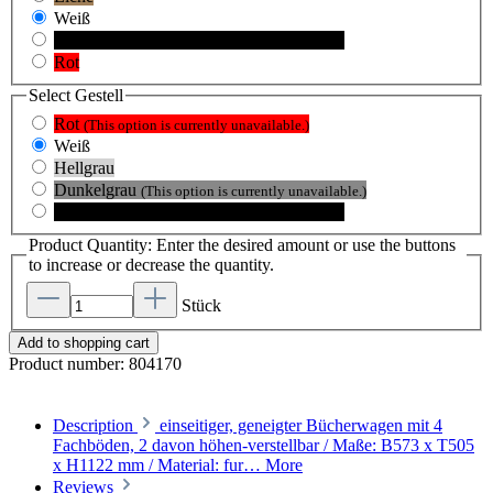
Weiß
Schwarz
(This option is currently unavailable.)
Rot
Select
Gestell
Rot
(This option is currently unavailable.)
Weiß
Hellgrau
Dunkelgrau
(This option is currently unavailable.)
Schwarz
(This option is currently unavailable.)
Product Quantity: Enter the desired amount or use the buttons
to increase or decrease the quantity.
Stück
Add to shopping cart
Product number:
804170
Description
einseitiger, geneigter Bücherwagen mit 4
Fachböden, 2 davon höhen-verstellbar / Maße: B573 x T505
x H1122 mm / Material: fur…
More
Reviews