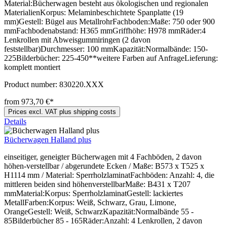
Material:Bücherwagen besteht aus ökologischen und regionalen
MaterialienKorpus: Melaminbeschichtete Spanplatte (19
mm)Gestell: Bügel aus MetallrohrFachboden:Maße: 750 oder 900
mmFachbodenabstand: H365 mmGriffhöhe: H978 mmRäder:4
Lenkrollen mit Abweisgummiringen (2 davon
feststellbar)Durchmesser: 100 mmKapazität:Normalbände: 150-
225Bilderbücher: 225-450**weitere Farben auf AnfrageLieferung:
komplett montiert
Product number:
830220.XXX
from 973,70 €*
Prices excl. VAT plus shipping costs
Details
Bücherwagen Halland plus
einseitiger, geneigter Bücherwagen mit 4 Fachböden, 2 davon
höhen-verstellbar / abgerundete Ecken / Maße: B573 x T525 x
H1114 mm / Material: SperrholzlaminatFachböden: Anzahl: 4, die
mittleren beiden sind höhenverstellbarMaße: B431 x T207
mmMaterial:Korpus: SperrholzlaminatGestell: lackiertes
MetallFarben:Korpus: Weiß, Schwarz, Grau, Limone,
OrangeGestell: Weiß, SchwarzKapazität:Normalbände 55 -
85Bilderbücher 85 - 165Räder:Anzahl: 4 Lenkrollen, 2 davon