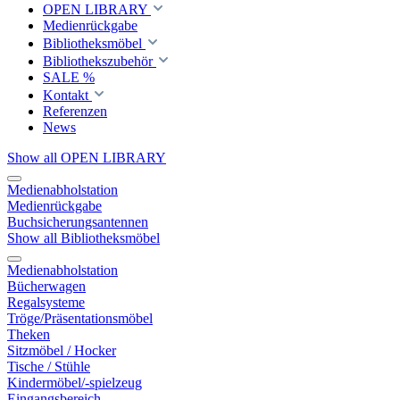
OPEN LIBRARY
Medienrückgabe
Bibliotheksmöbel
Bibliothekszubehör
SALE %
Kontakt
Referenzen
News
Show all OPEN LIBRARY
Medienabholstation
Medienrückgabe
Buchsicherungsantennen
Show all Bibliotheksmöbel
Medienabholstation
Bücherwagen
Regalsysteme
Tröge/Präsentationsmöbel
Theken
Sitzmöbel / Hocker
Tische / Stühle
Kindermöbel/-spielzeug
Eingangsbereich