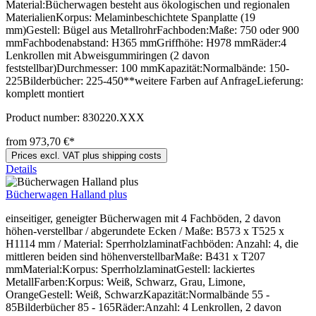
Material:Bücherwagen besteht aus ökologischen und regionalen
MaterialienKorpus: Melaminbeschichtete Spanplatte (19
mm)Gestell: Bügel aus MetallrohrFachboden:Maße: 750 oder 900
mmFachbodenabstand: H365 mmGriffhöhe: H978 mmRäder:4
Lenkrollen mit Abweisgummiringen (2 davon
feststellbar)Durchmesser: 100 mmKapazität:Normalbände: 150-
225Bilderbücher: 225-450**weitere Farben auf AnfrageLieferung:
komplett montiert
Product number:
830220.XXX
from 973,70 €*
Prices excl. VAT plus shipping costs
Details
Bücherwagen Halland plus
einseitiger, geneigter Bücherwagen mit 4 Fachböden, 2 davon
höhen-verstellbar / abgerundete Ecken / Maße: B573 x T525 x
H1114 mm / Material: SperrholzlaminatFachböden: Anzahl: 4, die
mittleren beiden sind höhenverstellbarMaße: B431 x T207
mmMaterial:Korpus: SperrholzlaminatGestell: lackiertes
MetallFarben:Korpus: Weiß, Schwarz, Grau, Limone,
OrangeGestell: Weiß, SchwarzKapazität:Normalbände 55 -
85Bilderbücher 85 - 165Räder:Anzahl: 4 Lenkrollen, 2 davon