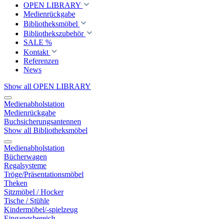
OPEN LIBRARY
Medienrückgabe
Bibliotheksmöbel
Bibliothekszubehör
SALE %
Kontakt
Referenzen
News
Show all OPEN LIBRARY
Medienabholstation
Medienrückgabe
Buchsicherungsantennen
Show all Bibliotheksmöbel
Medienabholstation
Bücherwagen
Regalsysteme
Tröge/Präsentationsmöbel
Theken
Sitzmöbel / Hocker
Tische / Stühle
Kindermöbel/-spielzeug
Eingangsbereich