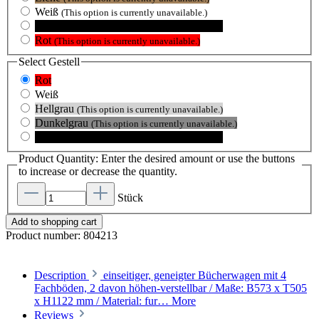
Weiß
(This option is currently unavailable.)
Schwarz
(This option is currently unavailable.)
Rot
(This option is currently unavailable.)
Select
Gestell
Rot
Weiß
Hellgrau
(This option is currently unavailable.)
Dunkelgrau
(This option is currently unavailable.)
Schwarz
(This option is currently unavailable.)
Product Quantity: Enter the desired amount or use the buttons
to increase or decrease the quantity.
Stück
Add to shopping cart
Product number:
804213
Description
einseitiger, geneigter Bücherwagen mit 4
Fachböden, 2 davon höhen-verstellbar / Maße: B573 x T505
x H1122 mm / Material: fur…
More
Reviews