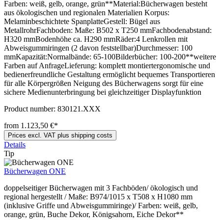
Farben: weiß, gelb, orange, grün**Material:Bücherwagen besteht
aus ökologischen und regionalen Materialien Korpus:
Melaminbeschichtete SpanplatteGestell: Bügel aus
MetallrohrFachboden: Maße: B502 x T250 mmFachbodenabstand:
H320 mmBodenhöhe ca. H290 mmRäder:4 Lenkrollen mit
Abweisgummiringen (2 davon feststellbar)Durchmesser: 100
mmKapazität:Normalbände: 65-100Bilderbücher: 100-200**weitere
Farben auf AnfrageLieferung: komplett montiertergonomische und
bedienerfreundliche Gestaltung ermöglicht bequemes Transportieren
für alle Körpergrößen Neigung des Bücherwagens sorgt für eine
sichere Medienunterbringung bei gleichzeitiger Displayfunktion
Product number:
830121.XXX
from 1.123,50 €*
Prices excl. VAT plus shipping costs
Details
Tip
Bücherwagen ONE
doppelseitiger Bücherwagen mit 3 Fachböden/ ökologisch und
regional hergestellt / Maße: B974/1015 x T508 x H1080 mm
(inklusive Griffe und Abweisgummiringe)/ Farben: weiß, gelb,
orange, grün, Buche Dekor, Königsahorn, Eiche Dekor**