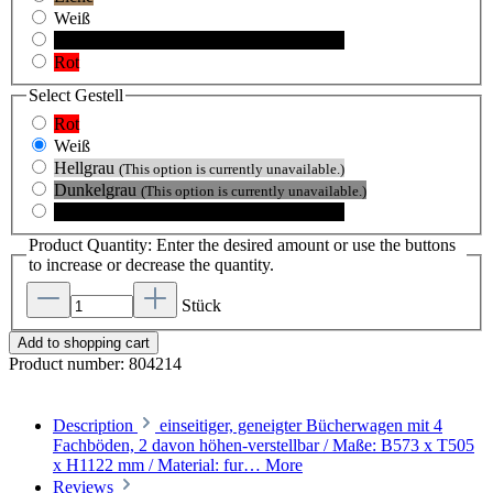
Weiß
Schwarz
(This option is currently unavailable.)
Rot
Select
Gestell
Rot
Weiß
Hellgrau
(This option is currently unavailable.)
Dunkelgrau
(This option is currently unavailable.)
Schwarz
(This option is currently unavailable.)
Product Quantity: Enter the desired amount or use the buttons
to increase or decrease the quantity.
Stück
Add to shopping cart
Product number:
804214
Description
einseitiger, geneigter Bücherwagen mit 4
Fachböden, 2 davon höhen-verstellbar / Maße: B573 x T505
x H1122 mm / Material: fur…
More
Reviews