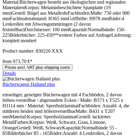
Material:Bücherwagen besteht aus ökologischen und regionalen
MaterialienKorpus: Melaminbeschichtete Spanplatte (19
mm)Gestell: Bügel aus MetallrohrFachboden:Maße: 750 oder 900
mmFachbodenabstand: H365 mmGriffhöhe: H978 mmRäder:4
Lenkrollen mit Abweisgummiringen (2 davon
feststellbar)Durchmesser: 100 mmKapazität:Normalbände: 150-
225Bilderbücher: 225-450**weitere Farben auf AnfrageLieferung:
komplett montiert
Product number:
830220.XXX
from 973,70 €*
Prices excl. VAT plus shipping costs
Details
Bücherwagen Halland plus
einseitiger, geneigter Bücherwagen mit 4 Fachböden, 2 davon
höhen-verstellbar / abgerundete Ecken / Maße: B573 x T525 x
H1114 mm / Material: SperrholzlaminatFachböden: Anzahl: 4, die
mittleren beiden sind höhenverstellbarMaße: B431 x T207
mmMaterial:Korpus: SperrholzlaminatGestell: lackiertes
MetallFarben:Korpus: Weiß, Schwarz, Grau, Limone,
OrangeGestell: Weiß, SchwarzKapazität:Normalbände 55 -
85Bilderbücher 85 - 165Räder:Anzahl: 4 Lenkrollen, 2 davon