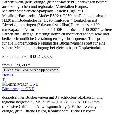
Farben: weiß, gelb, orange, grün**Material:Bücherwagen besteht
aus ökologischen und regionalen Materialien Korpus:
Melaminbeschichtete SpanplatteGestell: Bügel aus
MetallrohrFachboden: Maße: B502 x T250 mmFachbodenabstand:
H320 mmBodenhöhe ca. H290 mmRäder:4 Lenkrollen mit
Abweisgummiringen (2 davon feststellbar)Durchmesser: 100
mmKapazität:Normalbände: 65-100Bilderbücher: 100-200**weitere
Farben auf AnfrageLieferung: komplett montiertergonomische und
bedienerfreundliche Gestaltung ermöglicht bequemes Transportieren
für alle Körpergrößen Neigung des Bücherwagens sorgt für eine
sichere Medienunterbringung bei gleichzeitiger Displayfunktion
Product number:
830121.XXX
from 1.123,50 €*
Prices excl. VAT plus shipping costs
Details
Tip
Bücherwagen ONE
doppelseitiger Bücherwagen mit 3 Fachböden/ ökologisch und
regional hergestellt / Maße: B974/1015 x T508 x H1080 mm
(inklusive Griffe und Abweisgummiringe)/ Farben: weiß, gelb,
orange, grün, Buche Dekor, Königsahorn, Eiche Dekor**