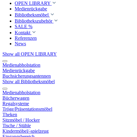
OPEN LIBRARY
Medienrückgabe
Bibliotheksmöbel
Bibliothekszubehör
SALE %
Kontakt
Referenzen
News
Show all OPEN LIBRARY
Medienabholstation
Medienrückgabe
Buchsicherungsantennen
Show all Bibliotheksmöbel
Medienabholstation
Bücherwagen
Regalsysteme
Tröge/Präsentationsmöbel
Theken
Sitzmöbel / Hocker
Tische / Stühle
Kindermöbel/-spielzeug
Eingangsbereich