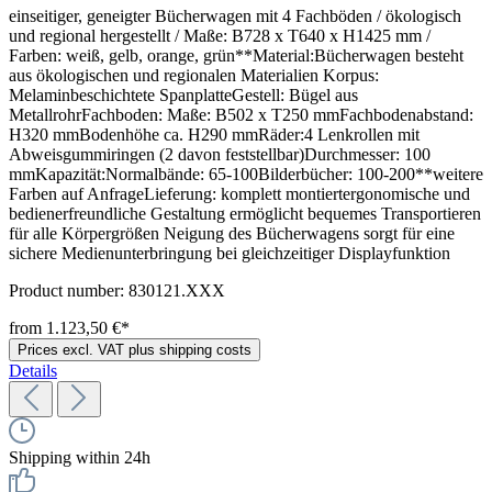
einseitiger, geneigter Bücherwagen mit 4 Fachböden / ökologisch
und regional hergestellt / Maße: B728 x T640 x H1425 mm /
Farben: weiß, gelb, orange, grün**Material:Bücherwagen besteht
aus ökologischen und regionalen Materialien Korpus:
Melaminbeschichtete SpanplatteGestell: Bügel aus
MetallrohrFachboden: Maße: B502 x T250 mmFachbodenabstand:
H320 mmBodenhöhe ca. H290 mmRäder:4 Lenkrollen mit
Abweisgummiringen (2 davon feststellbar)Durchmesser: 100
mmKapazität:Normalbände: 65-100Bilderbücher: 100-200**weitere
Farben auf AnfrageLieferung: komplett montiertergonomische und
bedienerfreundliche Gestaltung ermöglicht bequemes Transportieren
für alle Körpergrößen Neigung des Bücherwagens sorgt für eine
sichere Medienunterbringung bei gleichzeitiger Displayfunktion
Product number:
830121.XXX
from 1.123,50 €*
Prices excl. VAT plus shipping costs
Details
Shipping within 24h