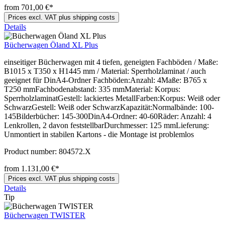
from 701,00 €*
Prices excl. VAT plus shipping costs
Details
Bücherwagen Öland XL Plus
einseitiger Bücherwagen mit 4 tiefen, geneigten Fachböden / Maße:
B1015 x T350 x H1445 mm / Material: Sperrholzlaminat / auch
geeignet für DinA4-Ordner Fachböden:Anzahl: 4Maße: B765 x
T250 mmFachbodenabstand: 335 mmMaterial: Korpus:
SperrholzlaminatGestell: lackiertes MetallFarben:Korpus: Weiß oder
SchwarzGestell: Weiß oder SchwarzKapazität:Normalbände: 100-
145Bilderbücher: 145-300DinA4-Ordner: 40-60Räder: Anzahl: 4
Lenkrollen, 2 davon feststellbarDurchmesser: 125 mmLieferung:
Unmontiert in stabilen Kartons - die Montage ist problemlos
Product number:
804572.X
from 1.131,00 €*
Prices excl. VAT plus shipping costs
Details
Tip
Bücherwagen TWISTER