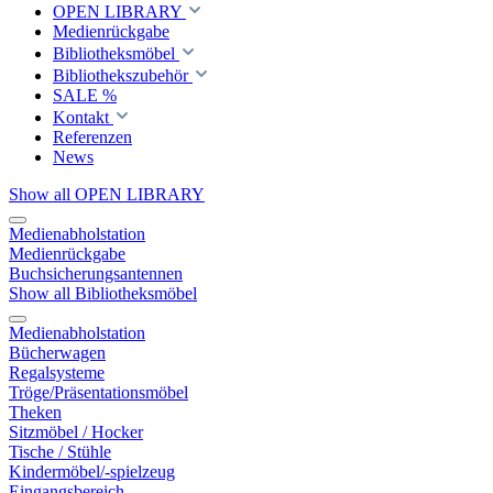
OPEN LIBRARY
Medienrückgabe
Bibliotheksmöbel
Bibliothekszubehör
SALE %
Kontakt
Referenzen
News
Show all OPEN LIBRARY
Medienabholstation
Medienrückgabe
Buchsicherungsantennen
Show all Bibliotheksmöbel
Medienabholstation
Bücherwagen
Regalsysteme
Tröge/Präsentationsmöbel
Theken
Sitzmöbel / Hocker
Tische / Stühle
Kindermöbel/-spielzeug
Eingangsbereich