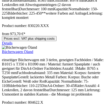
mmFachbodenabstand: H365 mmGriffhöhe: H978 mmRäder:4
Lenkrollen mit Abweisgummiringen (2 davon
feststellbar)Durchmesser: 100 mmKapazität:Normalbände: 150-
225Bilderbücher: 225-450**weitere Farben auf AnfrageLieferung:
komplett montiert
Product number:
830220.XXX
from 973,70 €*
Prices excl. VAT plus shipping costs
Details
Bücherwagen Öland
einseitiger Bücherwagen mit 3 tiefen, geneigten Fachböden / Maße:
B1015 x T350 x H1090 mm / Material: furniert Spanplatte / auch
geeignet für DinA4-Ordner Fachböden:Anzahl: 3Maße: B765 x
T250 mmFachbodenabstand: 335 mm Material: Korpus: furnierte
SpanplatteGestell: lackiertes Metall Farben: Korpus: Buche oder
EicheGestell: Weiß oder RotKapazität: Normalbände: 75-
110Bilderbücher: 110-225DinA4-Ordner: 30-45Räder:Anzahl: 4
Lenkrollen, 2 davon feststellbarDurchmesser: 125 mm Lieferung:
Unmontiert in stabilen Kartons - die Montage ist problemlos
Product number:
804622.X