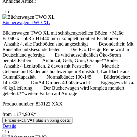
Ähnliche Artikel:
Tip
Bücherwagen TWO XL
Bücherwagen TWO XL mit schrägengestellten Böden. / Maße:
B1040 x T508 x H1440 mm / komplett montiert.Fachböden
Anzahl: 4, alle Fachböden sind angeschrägt Besonderheit: Mit
RausfallschutzBesonderheiten Die Eco-Design Reihe wird in
Deutschland gefertigt. Es wird ausschließlich Öko-Strom
benutzt.Farben Anthrazit; Gelb; Grün; Orange**Räder
Anzahl: 4 Lenkrollen, 2 davon mit Feststeller Material:
Gehäuse und Räder aus hochwertigem Kunststoff, Lauffläche aus
GummiKapazität Normalbände: 100-145 Bilderbücher:
145-300 DinA4-Ordner: 40-60Gewicht Eigengewicht ca.
40 kgLieferung Der Bücherwagen wird komplett montiert
geliefert.**weitere Farben auf Anfrage
Product number:
830122.XXX
from 1.174,90 €*
Prices excl. VAT plus shipping costs
Details
Tip