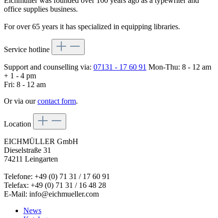
Eichmüller was founded over 100 years ago as a typewriter and
office supplies business.
For over 65 years it has specialized in equipping libraries.
Service hotline
Support and counselling via:
07131 - 17 60 91
Mon-Thu: 8 - 12 am
+ 1 - 4 pm
Fri: 8 - 12 am
Or via our
contact form
.
Location
EICHMÜLLER GmbH
Dieselstraße 31
74211 Leingarten
Telefone: +49 (0) 71 31 / 17 60 91
Telefax: +49 (0) 71 31 / 16 48 28
E-Mail: info@eichmueller.com
News