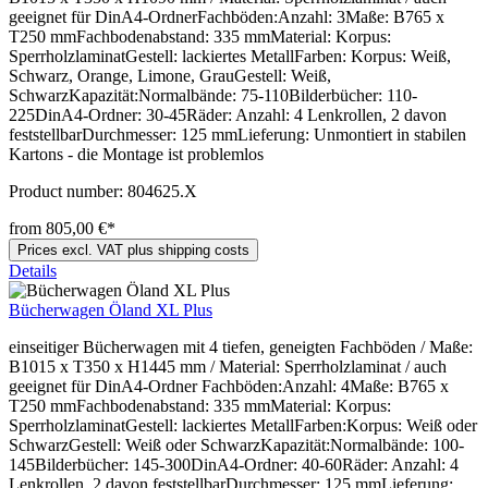
geeignet für DinA4-OrdnerFachböden:Anzahl: 3Maße: B765 x
T250 mmFachbodenabstand: 335 mmMaterial: Korpus:
SperrholzlaminatGestell: lackiertes MetallFarben: Korpus: Weiß,
Schwarz, Orange, Limone, GrauGestell: Weiß,
SchwarzKapazität:Normalbände: 75-110Bilderbücher: 110-
225DinA4-Ordner: 30-45Räder: Anzahl: 4 Lenkrollen, 2 davon
feststellbarDurchmesser: 125 mmLieferung: Unmontiert in stabilen
Kartons - die Montage ist problemlos
Product number:
804625.X
from 805,00 €*
Prices excl. VAT plus shipping costs
Details
Bücherwagen Öland XL Plus
einseitiger Bücherwagen mit 4 tiefen, geneigten Fachböden / Maße:
B1015 x T350 x H1445 mm / Material: Sperrholzlaminat / auch
geeignet für DinA4-Ordner Fachböden:Anzahl: 4Maße: B765 x
T250 mmFachbodenabstand: 335 mmMaterial: Korpus:
SperrholzlaminatGestell: lackiertes MetallFarben:Korpus: Weiß oder
SchwarzGestell: Weiß oder SchwarzKapazität:Normalbände: 100-
145Bilderbücher: 145-300DinA4-Ordner: 40-60Räder: Anzahl: 4
Lenkrollen, 2 davon feststellbarDurchmesser: 125 mmLieferung: