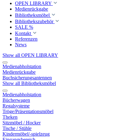
OPEN LIBRARY
Medienrückgabe
Bibliotheksmöbel
Bibliothekszubehör
SALE %
Kontakt
Referenzen
News
Show all OPEN LIBRARY
Medienabholstation
Medienrückgabe
Buchsicherungsantennen
Show all Bibliotheksmöbel
Medienabholstation
Bücherwagen
Regalsysteme
Tröge/Präsentationsmöbel
Theken
Sitzmöbel / Hocker
Tische / Stühle
Kindermöbel/-spielzeug
Eingangsbereich