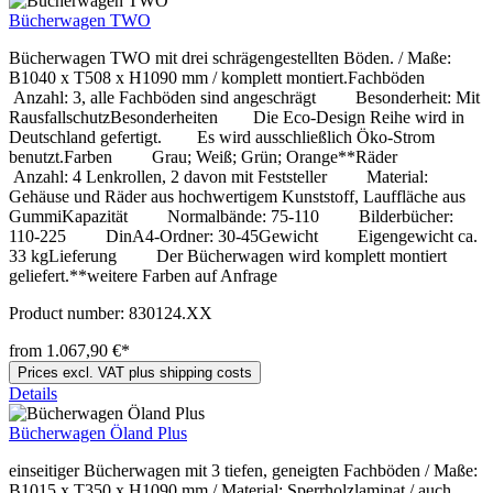
Bücherwagen TWO
Bücherwagen TWO mit drei schrägengestellten Böden. / Maße:
B1040 x T508 x H1090 mm / komplett montiert.Fachböden
Anzahl: 3, alle Fachböden sind angeschrägt Besonderheit: Mit
RausfallschutzBesonderheiten Die Eco-Design Reihe wird in
Deutschland gefertigt. Es wird ausschließlich Öko-Strom
benutzt.Farben Grau; Weiß; Grün; Orange**Räder
Anzahl: 4 Lenkrollen, 2 davon mit Feststeller Material:
Gehäuse und Räder aus hochwertigem Kunststoff, Lauffläche aus
GummiKapazität Normalbände: 75-110 Bilderbücher:
110-225 DinA4-Ordner: 30-45Gewicht Eigengewicht ca.
33 kgLieferung Der Bücherwagen wird komplett montiert
geliefert.**weitere Farben auf Anfrage
Product number:
830124.XX
from 1.067,90 €*
Prices excl. VAT plus shipping costs
Details
Bücherwagen Öland Plus
einseitiger Bücherwagen mit 3 tiefen, geneigten Fachböden / Maße:
B1015 x T350 x H1090 mm / Material: Sperrholzlaminat / auch