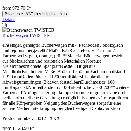
from 973,70 €*
Prices excl. VAT plus shipping costs
Details
Tip
Bücherwagen TWISTER
einseitiger, geneigter Bücherwagen mit 4 Fachböden / ökologisch
und regional hergestellt / Maße: B728 x T640 x H1425 mm /
Farben: weiß, gelb, orange, grün**Material:Bücherwagen besteht
aus ökologischen und regionalen Materialien Korpus:
Melaminbeschichtete SpanplatteGestell: Bügel aus
MetallrohrFachboden: Maße: B502 x T250 mmFachbodenabstand:
H320 mmBodenhöhe ca. H290 mmRäder:4 Lenkrollen mit
Abweisgummiringen (2 davon feststellbar)Durchmesser: 100
mmKapazität:Normalbände: 65-100Bilderbücher: 100-200**weitere
Farben auf AnfrageLieferung: komplett montiertergonomische und
bedienerfreundliche Gestaltung ermöglicht bequemes Transportieren
für alle Körpergrößen Neigung des Bücherwagens sorgt für eine
sichere Medienunterbringung bei gleichzeitiger Displayfunktion
Product number:
830121.XXX
from 1.123,50 €*