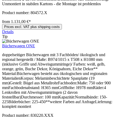
Unmontiert in stabilen Kartons - die Montage ist problemlos
Product number:
804572.X
from 1.131,00 €*
Prices excl. VAT plus shipping costs
Details
Tip
Bücherwagen ONE
doppelseitiger Bücherwagen mit 3 Fachböden/ ökologisch und
regional hergestellt / Maße: B974/1015 x T508 x H1080 mm
(inklusive Griffe und Abweisgummiringe)/ Farben: weiß, gelb,
orange, grün, Buche Dekor, Königsahorn, Eiche Dekor**
Material:Bücherwagen besteht aus ökologischen und regionalen
MaterialienKorpus: Melaminbeschichtete Spanplatte (19
mm)Gestell: Bügel aus MetallrohrFachboden:Maße: 750 oder 900
mmFachbodenabstand: H365 mmGriffhöhe: H978 mmRäder:4
Lenkrollen mit Abweisgummiringen (2 davon
feststellbar)Durchmesser: 100 mmKapazität:Normalbände: 150-
225Bilderbücher: 225-450**weitere Farben auf AnfrageLieferung:
komplett montiert
Product number:
830220.XXX