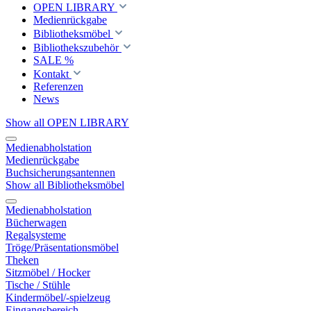
OPEN LIBRARY
Medienrückgabe
Bibliotheksmöbel
Bibliothekszubehör
SALE %
Kontakt
Referenzen
News
Show all OPEN LIBRARY
Medienabholstation
Medienrückgabe
Buchsicherungsantennen
Show all Bibliotheksmöbel
Medienabholstation
Bücherwagen
Regalsysteme
Tröge/Präsentationsmöbel
Theken
Sitzmöbel / Hocker
Tische / Stühle
Kindermöbel/-spielzeug
Eingangsbereich