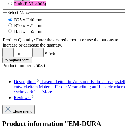
Pink (RAL 4003)
Select
Maße
B25 x H40 mm
B50 x H21 mm
B38 x H55 mm
Product Quantity: Enter the desired amount or use the buttons to
increase or decrease the quantity.
Stück
to request form
Product number:
25080
Description
Laseretiketten in Weiß und Farbe / aus speziell
entwickeltem Material für die Verarbeitung auf Laserdruckern
/ sehr stark h…
More
Reviews
Close menu
Product information "EM-DURA