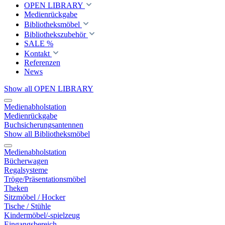
OPEN LIBRARY
Medienrückgabe
Bibliotheksmöbel
Bibliothekszubehör
SALE %
Kontakt
Referenzen
News
Show all OPEN LIBRARY
Medienabholstation
Medienrückgabe
Buchsicherungsantennen
Show all Bibliotheksmöbel
Medienabholstation
Bücherwagen
Regalsysteme
Tröge/Präsentationsmöbel
Theken
Sitzmöbel / Hocker
Tische / Stühle
Kindermöbel/-spielzeug
Eingangsbereich