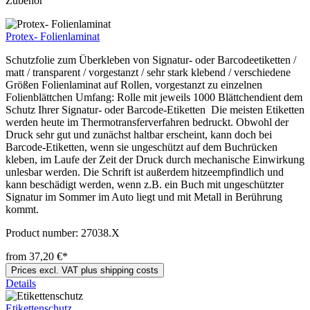
Zubehör
Protex- Folienlaminat
Schutzfolie zum Überkleben von Signatur- oder Barcodeetiketten /
matt / transparent / vorgestanzt / sehr stark klebend / verschiedene
Größen Folienlaminat auf Rollen, vorgestanzt zu einzelnen
Folienblättchen Umfang: Rolle mit jeweils 1000 Blättchendient dem
Schutz Ihrer Signatur- oder Barcode-Etiketten Die meisten Etiketten
werden heute im Thermotransferverfahren bedruckt. Obwohl der
Druck sehr gut und zunächst haltbar erscheint, kann doch bei
Barcode-Etiketten, wenn sie ungeschützt auf dem Buchrücken
kleben, im Laufe der Zeit der Druck durch mechanische Einwirkung
unlesbar werden. Die Schrift ist außerdem hitzeempfindlich und
kann beschädigt werden, wenn z.B. ein Buch mit ungeschützter
Signatur im Sommer im Auto liegt und mit Metall in Berührung
kommt.
Product number:
27038.X
from 37,20 €*
Prices excl. VAT plus shipping costs
Details
Etikettenschutz