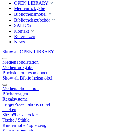
OPEN LIBRARY
Medienrückgabe
Bibliotheksmöbel
Bibliothekszubehör
SALE %
Kontakt
Referenzen
News
Show all OPEN LIBRARY
Medienabholstation
Medienrückgabe
Buchsicherungsantennen
Show all Bibliotheksmöbel
Medienabholstation
Bücherwagen
Regalsysteme
Tröge/Präsentationsmöbel
Theken
Sitzmöbel / Hocker
Tische / Stühle
Kindermöbel/-spielzeug
Eingangsbereich