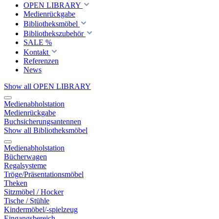
OPEN LIBRARY
Medienrückgabe
Bibliotheksmöbel
Bibliothekszubehör
SALE %
Kontakt
Referenzen
News
Show all OPEN LIBRARY
Medienabholstation
Medienrückgabe
Buchsicherungsantennen
Show all Bibliotheksmöbel
Medienabholstation
Bücherwagen
Regalsysteme
Tröge/Präsentationsmöbel
Theken
Sitzmöbel / Hocker
Tische / Stühle
Kindermöbel/-spielzeug
Eingangsbereich