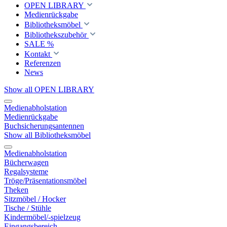
OPEN LIBRARY
Medienrückgabe
Bibliotheksmöbel
Bibliothekszubehör
SALE %
Kontakt
Referenzen
News
Show all OPEN LIBRARY
Medienabholstation
Medienrückgabe
Buchsicherungsantennen
Show all Bibliotheksmöbel
Medienabholstation
Bücherwagen
Regalsysteme
Tröge/Präsentationsmöbel
Theken
Sitzmöbel / Hocker
Tische / Stühle
Kindermöbel/-spielzeug
Eingangsbereich