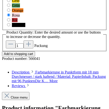
Gelb
Grün
Orange
Rosa
Rot
Schwarz
Product Quantity: Enter the desired amount or use the buttons
to increase or decrease the quantity.
Packung
Add to shopping cart
Product number:
566041
Description
Farbmarkierung in Punktform mit 18 mm
Durchmesser / stark haftend / Material: PapierInhalt: Packung
mit 96 PunktenDie K…
More
Reviews
Close menu
Product information "Farbmarkierung