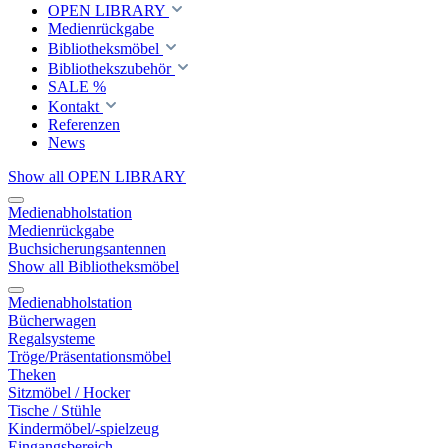
OPEN LIBRARY
Medienrückgabe
Bibliotheksmöbel
Bibliothekszubehör
SALE %
Kontakt
Referenzen
News
Show all OPEN LIBRARY
Medienabholstation
Medienrückgabe
Buchsicherungsantennen
Show all Bibliotheksmöbel
Medienabholstation
Bücherwagen
Regalsysteme
Tröge/Präsentationsmöbel
Theken
Sitzmöbel / Hocker
Tische / Stühle
Kindermöbel/-spielzeug
Eingangsbereich