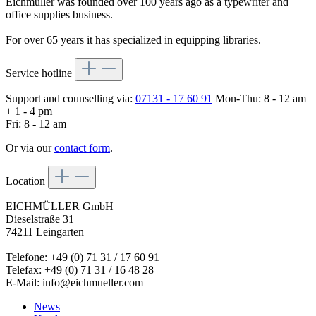
Eichmüller was founded over 100 years ago as a typewriter and
office supplies business.
For over 65 years it has specialized in equipping libraries.
Service hotline
Support and counselling via:
07131 - 17 60 91
Mon-Thu: 8 - 12 am
+ 1 - 4 pm
Fri: 8 - 12 am
Or via our
contact form
.
Location
EICHMÜLLER GmbH
Dieselstraße 31
74211 Leingarten
Telefone: +49 (0) 71 31 / 17 60 91
Telefax: +49 (0) 71 31 / 16 48 28
E-Mail: info@eichmueller.com
News