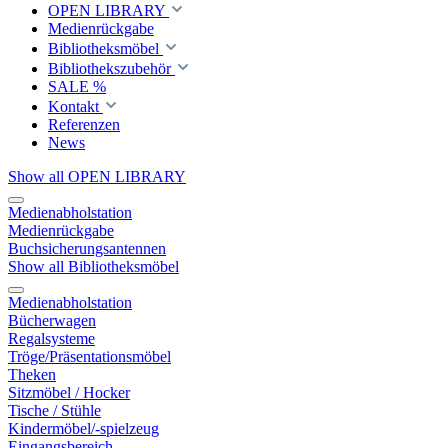
OPEN LIBRARY
Medienrückgabe
Bibliotheksmöbel
Bibliothekszubehör
SALE %
Kontakt
Referenzen
News
Show all OPEN LIBRARY
Medienabholstation
Medienrückgabe
Buchsicherungsantennen
Show all Bibliotheksmöbel
Medienabholstation
Bücherwagen
Regalsysteme
Tröge/Präsentationsmöbel
Theken
Sitzmöbel / Hocker
Tische / Stühle
Kindermöbel/-spielzeug
Eingangsbereich