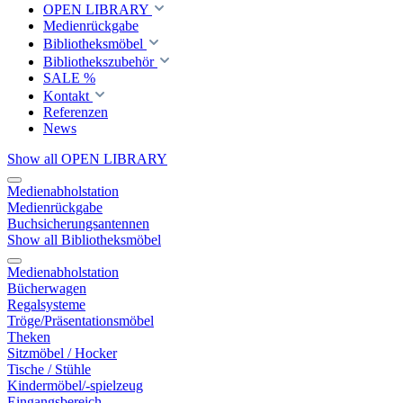
OPEN LIBRARY
Medienrückgabe
Bibliotheksmöbel
Bibliothekszubehör
SALE %
Kontakt
Referenzen
News
Show all OPEN LIBRARY
Medienabholstation
Medienrückgabe
Buchsicherungsantennen
Show all Bibliotheksmöbel
Medienabholstation
Bücherwagen
Regalsysteme
Tröge/Präsentationsmöbel
Theken
Sitzmöbel / Hocker
Tische / Stühle
Kindermöbel/-spielzeug
Eingangsbereich