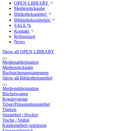
OPEN LIBRARY
Medienrückgabe
Bibliotheksmöbel
Bibliothekszubehör
SALE %
Kontakt
Referenzen
News
Show all OPEN LIBRARY
Medienabholstation
Medienrückgabe
Buchsicherungsantennen
Show all Bibliotheksmöbel
Medienabholstation
Bücherwagen
Regalsysteme
Tröge/Präsentationsmöbel
Theken
Sitzmöbel / Hocker
Tische / Stühle
Kindermöbel/-spielzeug
Eingangsbereich