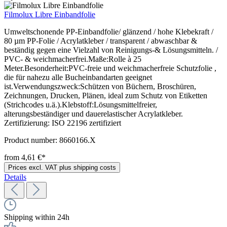
Filmolux Libre Einbandfolie
Umweltschonende PP-Einbandfolie/ glänzend / hohe Klebekraft /
80 µm PP-Folie / Acrylatkleber / transparent / abwaschbar &
beständig gegen eine Vielzahl von Reinigungs-& Lösungsmitteln. /
PVC- & weichmacherfrei.Maße:Rolle à 25
Meter.Besonderheit:PVC-freie und weichmacherfreie Schutzfolie ,
die für nahezu alle Bucheinbandarten geeignet
ist.Verwendungszweck:Schützen von Büchern, Broschüren,
Zeichnungen, Drucken, Plänen, ideal zum Schutz von Etiketten
(Strichcodes u.ä.).Klebstoff:Lösungsmittelfreier,
alterungsbeständiger und dauerelastischer Acrylatkleber.
Zertifizierung: ISO 22196 zertifiziert
Product number:
8660166.X
from 4,61 €*
Prices excl. VAT plus shipping costs
Details
Shipping within 24h