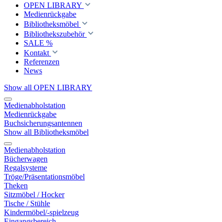
OPEN LIBRARY
Medienrückgabe
Bibliotheksmöbel
Bibliothekszubehör
SALE %
Kontakt
Referenzen
News
Show all OPEN LIBRARY
Medienabholstation
Medienrückgabe
Buchsicherungsantennen
Show all Bibliotheksmöbel
Medienabholstation
Bücherwagen
Regalsysteme
Tröge/Präsentationsmöbel
Theken
Sitzmöbel / Hocker
Tische / Stühle
Kindermöbel/-spielzeug
Eingangsbereich