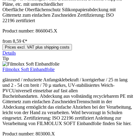
Pläne, etc. mit unterschiedlicher
Oberfläche Oberflächenschutz Silikonpapierabdeckung mit
Gitternetz zum einfachen Zuschneiden Zertifizierung: ISO
22196 zertifiziert
Product number:
8660045.X
from 8,59 €*
Prices excl. VAT plus shipping costs
Details
Tip
Filmolux Soft Einbandfolie
glänzend / reduzierte Anfangsklebekraft / korrigierbar / 25 m lang
und 2 - 54 cm breit / 70 µ starkes, UV-stabilisiertes Weich-
PVCUniversell einsetzbar auf fast allen
Bucheinbandarten. Abdeckung aus vollständig recyclebarem PE mit
Gitternetz zum einfachen ZuschneidenTrennschnitt in der
Abdeckung ermöglicht das einfache Abziehen bei der Verarbeitung,
leicht von der Hand zu verarbeiten. Wird bevorzugt in Schulen
eingesetzt. Zertifizierung: ISO 22196 zertifiziert Anleitung zur
Verarbeitung von FILMOLUX SOFT Einbandfolie finden Sie hier.
Product number:
803000.X