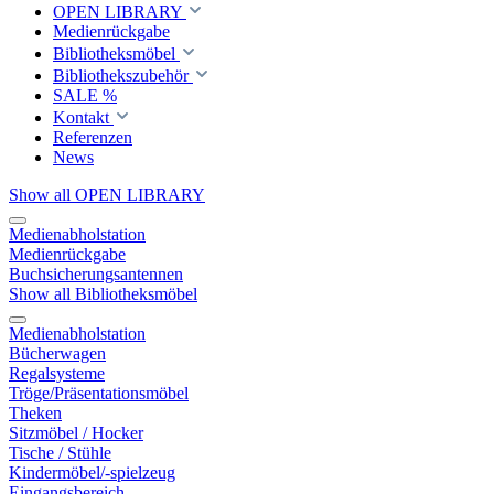
OPEN LIBRARY
Medienrückgabe
Bibliotheksmöbel
Bibliothekszubehör
SALE %
Kontakt
Referenzen
News
Show all OPEN LIBRARY
Medienabholstation
Medienrückgabe
Buchsicherungsantennen
Show all Bibliotheksmöbel
Medienabholstation
Bücherwagen
Regalsysteme
Tröge/Präsentationsmöbel
Theken
Sitzmöbel / Hocker
Tische / Stühle
Kindermöbel/-spielzeug
Eingangsbereich