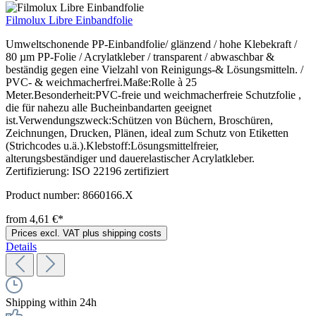
Filmolux Libre Einbandfolie
Umweltschonende PP-Einbandfolie/ glänzend / hohe Klebekraft /
80 µm PP-Folie / Acrylatkleber / transparent / abwaschbar &
beständig gegen eine Vielzahl von Reinigungs-& Lösungsmitteln. /
PVC- & weichmacherfrei.Maße:Rolle à 25
Meter.Besonderheit:PVC-freie und weichmacherfreie Schutzfolie ,
die für nahezu alle Bucheinbandarten geeignet
ist.Verwendungszweck:Schützen von Büchern, Broschüren,
Zeichnungen, Drucken, Plänen, ideal zum Schutz von Etiketten
(Strichcodes u.ä.).Klebstoff:Lösungsmittelfreier,
alterungsbeständiger und dauerelastischer Acrylatkleber.
Zertifizierung: ISO 22196 zertifiziert
Product number:
8660166.X
from 4,61 €*
Prices excl. VAT plus shipping costs
Details
Shipping within 24h