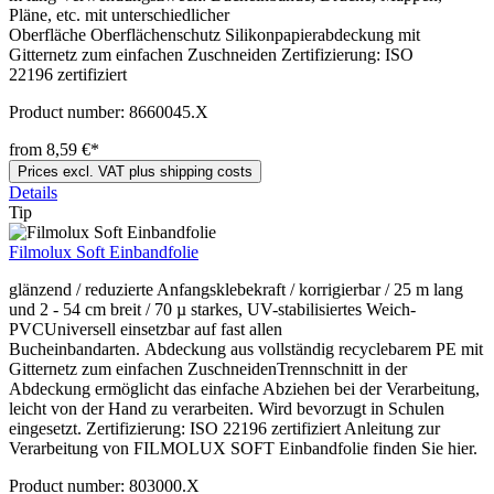
Pläne, etc. mit unterschiedlicher
Oberfläche Oberflächenschutz Silikonpapierabdeckung mit
Gitternetz zum einfachen Zuschneiden Zertifizierung: ISO
22196 zertifiziert
Product number:
8660045.X
from 8,59 €*
Prices excl. VAT plus shipping costs
Details
Tip
Filmolux Soft Einbandfolie
glänzend / reduzierte Anfangsklebekraft / korrigierbar / 25 m lang
und 2 - 54 cm breit / 70 µ starkes, UV-stabilisiertes Weich-
PVCUniversell einsetzbar auf fast allen
Bucheinbandarten. Abdeckung aus vollständig recyclebarem PE mit
Gitternetz zum einfachen ZuschneidenTrennschnitt in der
Abdeckung ermöglicht das einfache Abziehen bei der Verarbeitung,
leicht von der Hand zu verarbeiten. Wird bevorzugt in Schulen
eingesetzt. Zertifizierung: ISO 22196 zertifiziert Anleitung zur
Verarbeitung von FILMOLUX SOFT Einbandfolie finden Sie hier.
Product number:
803000.X