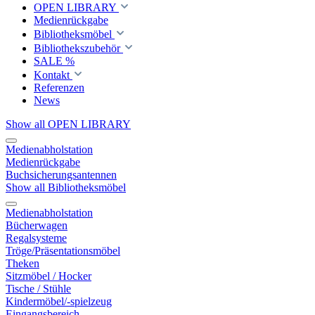
OPEN LIBRARY
Medienrückgabe
Bibliotheksmöbel
Bibliothekszubehör
SALE %
Kontakt
Referenzen
News
Show all OPEN LIBRARY
Medienabholstation
Medienrückgabe
Buchsicherungsantennen
Show all Bibliotheksmöbel
Medienabholstation
Bücherwagen
Regalsysteme
Tröge/Präsentationsmöbel
Theken
Sitzmöbel / Hocker
Tische / Stühle
Kindermöbel/-spielzeug
Eingangsbereich