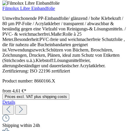
Filmolux Libre Einbandfolie
Umweltschonende PP-Einbandfolie/ glänzend / hohe Klebekraft /
80 µm PP-Folie / Acrylatkleber / transparent / abwaschbar &
beständig gegen eine Vielzahl von Reinigungs-& Lösungsmitteln. /
PVC- & weichmacherfrei.Maße:Rolle à 25
Meter.Besonderheit:PVC-freie und weichmacherfreie Schutzfolie ,
die für nahezu alle Bucheinbandarten geeignet
ist.Verwendungszweck:Schützen von Büchern, Broschüren,
Zeichnungen, Drucken, Plänen, ideal zum Schutz von Etiketten
(Strichcodes u.ä.).Klebstoff:Lösungsmittelfreier,
alterungsbeständiger und dauerelastischer Acrylatkleber.
Zertifizierung: ISO 22196 zertifiziert
Product number:
8660166.X
from 4,61 €*
Prices excl. VAT plus shipping costs
Details
Shipping within 24h