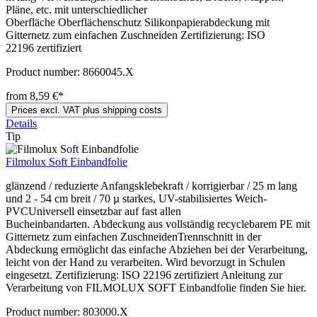
Pläne, etc. mit unterschiedlicher
Oberfläche Oberflächenschutz Silikonpapierabdeckung mit
Gitternetz zum einfachen Zuschneiden Zertifizierung: ISO
22196 zertifiziert
Product number:
8660045.X
from 8,59 €*
Prices excl. VAT plus shipping costs
Details
Tip
Filmolux Soft Einbandfolie
glänzend / reduzierte Anfangsklebekraft / korrigierbar / 25 m lang
und 2 - 54 cm breit / 70 µ starkes, UV-stabilisiertes Weich-
PVCUniversell einsetzbar auf fast allen
Bucheinbandarten. Abdeckung aus vollständig recyclebarem PE mit
Gitternetz zum einfachen ZuschneidenTrennschnitt in der
Abdeckung ermöglicht das einfache Abziehen bei der Verarbeitung,
leicht von der Hand zu verarbeiten. Wird bevorzugt in Schulen
eingesetzt. Zertifizierung: ISO 22196 zertifiziert Anleitung zur
Verarbeitung von FILMOLUX SOFT Einbandfolie finden Sie hier.
Product number:
803000.X