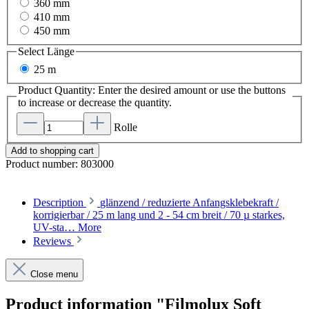
360 mm
410 mm
450 mm
Select
Länge
25 m
Product Quantity: Enter the desired amount or use the buttons
to increase or decrease the quantity.
Rolle
Add to shopping cart
Product number:
803000
Description
glänzend / reduzierte Anfangsklebekraft /
korrigierbar / 25 m lang und 2 - 54 cm breit / 70 µ starkes,
UV-sta…
More
Reviews
Close menu
Product information "Filmolux Soft