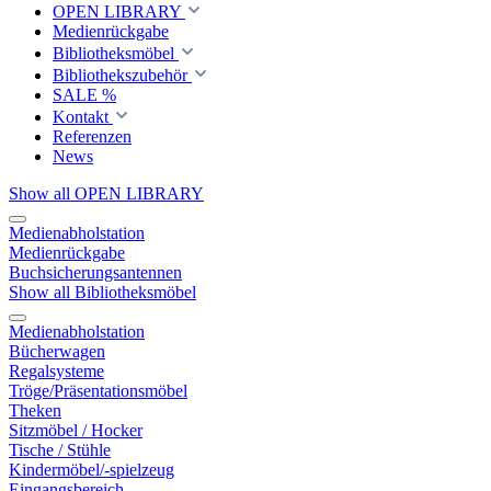
OPEN LIBRARY
Medienrückgabe
Bibliotheksmöbel
Bibliothekszubehör
SALE %
Kontakt
Referenzen
News
Show all OPEN LIBRARY
Medienabholstation
Medienrückgabe
Buchsicherungsantennen
Show all Bibliotheksmöbel
Medienabholstation
Bücherwagen
Regalsysteme
Tröge/Präsentationsmöbel
Theken
Sitzmöbel / Hocker
Tische / Stühle
Kindermöbel/-spielzeug
Eingangsbereich