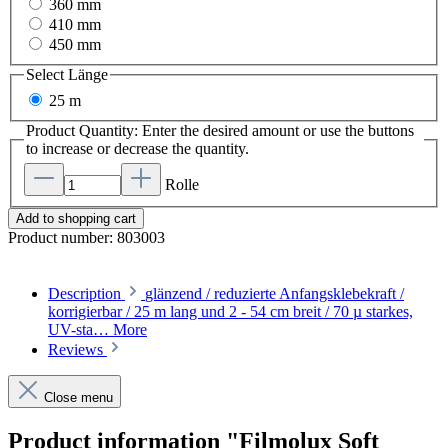
360 mm
410 mm
450 mm
Select
Länge
25 m
Product Quantity: Enter the desired amount or use the buttons
to increase or decrease the quantity.
Rolle
Add to shopping cart
Product number:
803003
Description
glänzend / reduzierte Anfangsklebekraft /
korrigierbar / 25 m lang und 2 - 54 cm breit / 70 µ starkes,
UV-sta…
More
Reviews
Close menu
Product information "Filmolux Soft