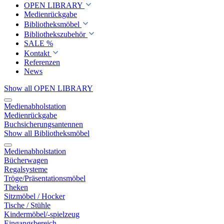
OPEN LIBRARY
Medienrückgabe
Bibliotheksmöbel
Bibliothekszubehör
SALE %
Kontakt
Referenzen
News
Show all OPEN LIBRARY
Medienabholstation
Medienrückgabe
Buchsicherungsantennen
Show all Bibliotheksmöbel
Medienabholstation
Bücherwagen
Regalsysteme
Tröge/Präsentationsmöbel
Theken
Sitzmöbel / Hocker
Tische / Stühle
Kindermöbel/-spielzeug
Eingangsbereich