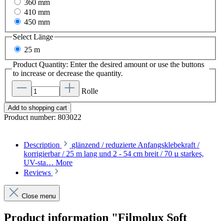
360 mm
410 mm
450 mm
Select
Länge
25 m
Product Quantity: Enter the desired amount or use the buttons
to increase or decrease the quantity.
Rolle
Add to shopping cart
Product number:
803022
Description
glänzend / reduzierte Anfangsklebekraft /
korrigierbar / 25 m lang und 2 - 54 cm breit / 70 µ starkes,
UV-sta…
More
Reviews
Close menu
Product information "Filmolux Soft