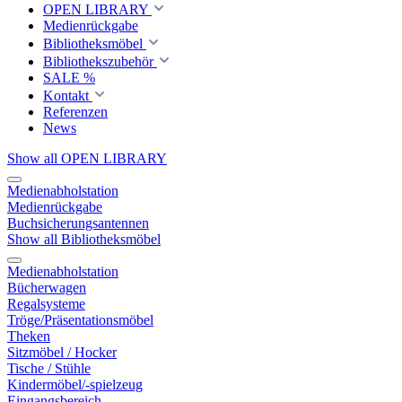
OPEN LIBRARY
Medienrückgabe
Bibliotheksmöbel
Bibliothekszubehör
SALE %
Kontakt
Referenzen
News
Show all OPEN LIBRARY
Medienabholstation
Medienrückgabe
Buchsicherungsantennen
Show all Bibliotheksmöbel
Medienabholstation
Bücherwagen
Regalsysteme
Tröge/Präsentationsmöbel
Theken
Sitzmöbel / Hocker
Tische / Stühle
Kindermöbel/-spielzeug
Eingangsbereich