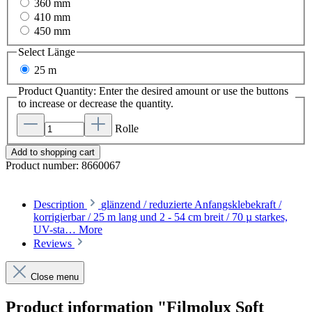
360 mm
410 mm
450 mm
Select
Länge
25 m
Product Quantity: Enter the desired amount or use the buttons
to increase or decrease the quantity.
Rolle
Add to shopping cart
Product number:
8660067
Description
glänzend / reduzierte Anfangsklebekraft /
korrigierbar / 25 m lang und 2 - 54 cm breit / 70 µ starkes,
UV-sta…
More
Reviews
Close menu
Product information "Filmolux Soft