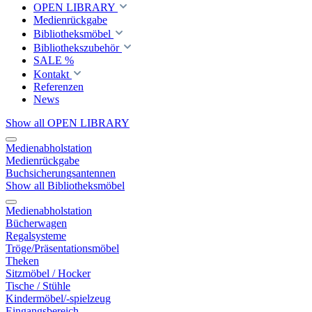
OPEN LIBRARY
Medienrückgabe
Bibliotheksmöbel
Bibliothekszubehör
SALE %
Kontakt
Referenzen
News
Show all OPEN LIBRARY
Medienabholstation
Medienrückgabe
Buchsicherungsantennen
Show all Bibliotheksmöbel
Medienabholstation
Bücherwagen
Regalsysteme
Tröge/Präsentationsmöbel
Theken
Sitzmöbel / Hocker
Tische / Stühle
Kindermöbel/-spielzeug
Eingangsbereich