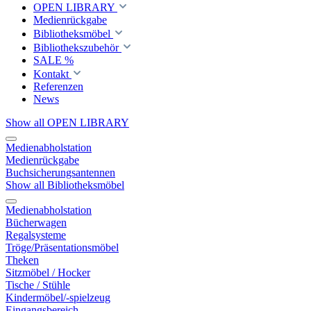
OPEN LIBRARY
Medienrückgabe
Bibliotheksmöbel
Bibliothekszubehör
SALE %
Kontakt
Referenzen
News
Show all OPEN LIBRARY
Medienabholstation
Medienrückgabe
Buchsicherungsantennen
Show all Bibliotheksmöbel
Medienabholstation
Bücherwagen
Regalsysteme
Tröge/Präsentationsmöbel
Theken
Sitzmöbel / Hocker
Tische / Stühle
Kindermöbel/-spielzeug
Eingangsbereich