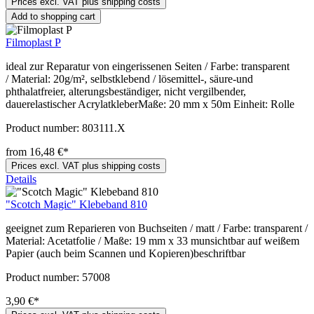
Prices excl. VAT plus shipping costs
Add to shopping cart
Filmoplast P
ideal zur Reparatur von eingerissenen Seiten / Farbe: transparent
/ Material: 20g/m², selbstklebend / lösemittel-, säure-und
phthalatfreier, alterungsbeständiger, nicht vergilbender,
dauerelastischer AcrylatkleberMaße: 20 mm x 50m Einheit: Rolle
Product number:
803111.X
from 16,48 €*
Prices excl. VAT plus shipping costs
Details
"Scotch Magic" Klebeband 810
geeignet zum Reparieren von Buchseiten / matt / Farbe: transparent /
Material: Acetatfolie / Maße: 19 mm x 33 munsichtbar auf weißem
Papier (auch beim Scannen und Kopieren)beschriftbar
Product number:
57008
3,90 €*