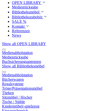
OPEN LIBRARY
Medienrückgabe
Bibliotheksmöbel
Bibliothekszubehör
SALE %
Kontakt
Referenzen
News
Show all OPEN LIBRARY
Medienabholstation
Medienrückgabe
Buchsicherungsantennen
Show all Bibliotheksmöbel
Medienabholstation
Bücherwagen
Regalsysteme
Tröge/Präsentationsmöbel
Theken
Sitzmöbel / Hocker
Tische / Stühle
Kindermöbel/-spielzeug
Eingangsbereich