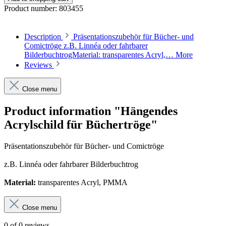
Product number:
803455
Description
Präsentationszubehör für Bücher- und
Comictröge z.B. Linnéa oder fahrbarer
BilderbuchtrogMaterial: transparentes Acryl,…
More
Reviews
Close menu
Product information "Hängendes
Acrylschild für Büchertröge"
Präsentationszubehör für Bücher- und Comictröge
z.B. Linnéa oder fahrbarer Bilderbuchtrog
Material:
transparentes Acryl, PMMA
Close menu
0 of 0 reviews