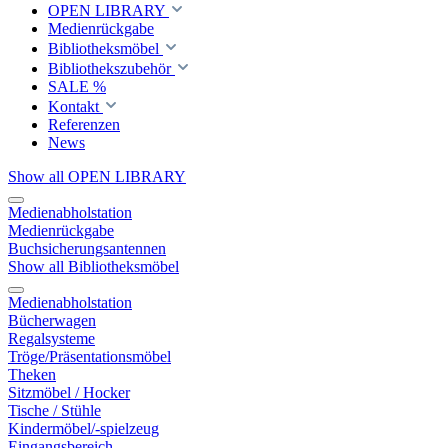
OPEN LIBRARY
Medienrückgabe
Bibliotheksmöbel
Bibliothekszubehör
SALE %
Kontakt
Referenzen
News
Show all OPEN LIBRARY
Medienabholstation
Medienrückgabe
Buchsicherungsantennen
Show all Bibliotheksmöbel
Medienabholstation
Bücherwagen
Regalsysteme
Tröge/Präsentationsmöbel
Theken
Sitzmöbel / Hocker
Tische / Stühle
Kindermöbel/-spielzeug
Eingangsbereich