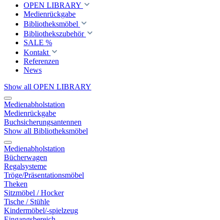
OPEN LIBRARY
Medienrückgabe
Bibliotheksmöbel
Bibliothekszubehör
SALE %
Kontakt
Referenzen
News
Show all OPEN LIBRARY
Medienabholstation
Medienrückgabe
Buchsicherungsantennen
Show all Bibliotheksmöbel
Medienabholstation
Bücherwagen
Regalsysteme
Tröge/Präsentationsmöbel
Theken
Sitzmöbel / Hocker
Tische / Stühle
Kindermöbel/-spielzeug
Eingangsbereich