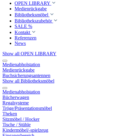
OPEN LIBRARY
Medienrückgabe
Bibliotheksmöbel
Bibliothekszubehör
SALE %
Kontakt
Referenzen
News
Show all OPEN LIBRARY
Medienabholstation
Medienrückgabe
Buchsicherungsantennen
Show all Bibliotheksmöbel
Medienabholstation
Bücherwagen
Regalsysteme
Tröge/Präsentationsmöbel
Theken
Sitzmöbel / Hocker
Tische / Stühle
Kindermöbel/-spielzeug
Eingangsbereich