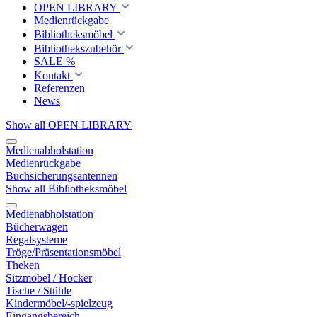
OPEN LIBRARY
Medienrückgabe
Bibliotheksmöbel
Bibliothekszubehör
SALE %
Kontakt
Referenzen
News
Show all OPEN LIBRARY
Medienabholstation
Medienrückgabe
Buchsicherungsantennen
Show all Bibliotheksmöbel
Medienabholstation
Bücherwagen
Regalsysteme
Tröge/Präsentationsmöbel
Theken
Sitzmöbel / Hocker
Tische / Stühle
Kindermöbel/-spielzeug
Eingangsbereich