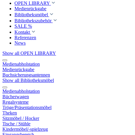
OPEN LIBRARY
Medienrückgabe
Bibliotheksmöbel
Bibliothekszubehör
SALE %
Kontakt
Referenzen
News
Show all OPEN LIBRARY
Medienabholstation
Medienrückgabe
Buchsicherungsantennen
Show all Bibliotheksmöbel
Medienabholstation
Bücherwagen
Regalsysteme
Tröge/Präsentationsmöbel
Theken
Sitzmöbel / Hocker
Tische / Stühle
Kindermöbel/-spielzeug
Eingangsbereich