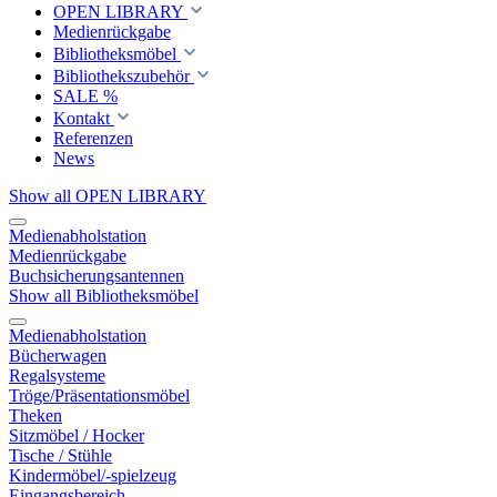
OPEN LIBRARY
Medienrückgabe
Bibliotheksmöbel
Bibliothekszubehör
SALE %
Kontakt
Referenzen
News
Show all OPEN LIBRARY
Medienabholstation
Medienrückgabe
Buchsicherungsantennen
Show all Bibliotheksmöbel
Medienabholstation
Bücherwagen
Regalsysteme
Tröge/Präsentationsmöbel
Theken
Sitzmöbel / Hocker
Tische / Stühle
Kindermöbel/-spielzeug
Eingangsbereich