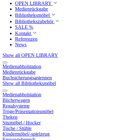
OPEN LIBRARY
Medienrückgabe
Bibliotheksmöbel
Bibliothekszubehör
SALE %
Kontakt
Referenzen
News
Show all OPEN LIBRARY
Medienabholstation
Medienrückgabe
Buchsicherungsantennen
Show all Bibliotheksmöbel
Medienabholstation
Bücherwagen
Regalsysteme
Tröge/Präsentationsmöbel
Theken
Sitzmöbel / Hocker
Tische / Stühle
Kindermöbel/-spielzeug
Eingangsbereich