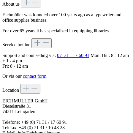
About us
Eichmüller was founded over 100 years ago as a typewriter and
office supplies business.
For over 65 years it has specialized in equipping libraries.
Service hotline
Support and counselling via:
07131 - 17 60 91
Mon-Thu: 8 - 12 am
+ 1 - 4 pm
Fri: 8 - 12 am
Or via our
contact form
.
Location
EICHMÜLLER GmbH
Dieselstraße 31
74211 Leingarten
Telefone: +49 (0) 71 31 / 17 60 91
Telefax: +49 (0) 71 31 / 16 48 28
E-Mail: info@eichmueller.com