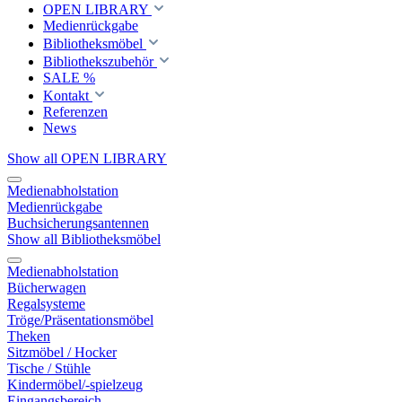
OPEN LIBRARY
Medienrückgabe
Bibliotheksmöbel
Bibliothekszubehör
SALE %
Kontakt
Referenzen
News
Show all OPEN LIBRARY
Medienabholstation
Medienrückgabe
Buchsicherungsantennen
Show all Bibliotheksmöbel
Medienabholstation
Bücherwagen
Regalsysteme
Tröge/Präsentationsmöbel
Theken
Sitzmöbel / Hocker
Tische / Stühle
Kindermöbel/-spielzeug
Eingangsbereich