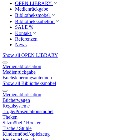
OPEN LIBRARY
Medienrückgabe
Bibliotheksmöbel
Bibliothekszubehör
SALE %
Kontakt
Referenzen
News
Show all OPEN LIBRARY
Medienabholstation
Medienrückgabe
Buchsicherungsantennen
Show all Bibliotheksmöbel
Medienabholstation
Bücherwagen
Regalsysteme
Tröge/Präsentationsmöbel
Theken
Sitzmöbel / Hocker
Tische / Stühle
Kindermöbel/-spielzeug
Eingangsbereich